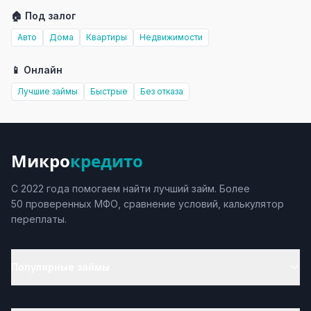
🏠 Под залог
Авто
Дома
Квартиры
Недвижимости
📱 Онлайн
Лучшие займы
Быстрые
Без отказа
Микро
кредито
С 2022 года помогаем найти лучший займ. Более
50 проверенных МФО, сравнение условий, калькулятор
переплаты.
Популярные займы