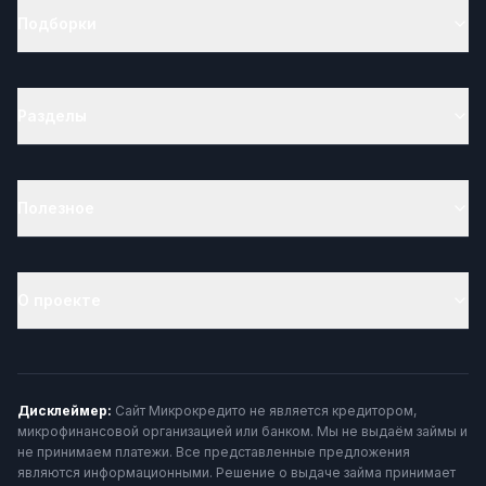
Подборки
Разделы
Полезное
О проекте
Дисклеймер:
Сайт Микрокредито не является кредитором,
микрофинансовой организацией или банком. Мы не выдаём займы и
не принимаем платежи. Все представленные предложения
являются информационными. Решение о выдаче займа принимает