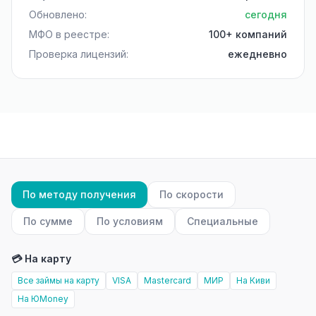
Обновлено:
сегодня
МФО в реестре:
100+ компаний
Проверка лицензий:
ежедневно
По методу получения
По скорости
По сумме
По условиям
Специальные
💳 На карту
Все займы на карту
VISA
Mastercard
МИР
На Киви
На ЮMoney