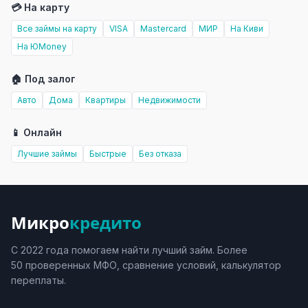
💳 На карту
Все займы на карту
VISA
Mastercard
МИР
На Киви
На ЮMoney
🏠 Под залог
Авто
Дома
Квартиры
Недвижимости
📱 Онлайн
Лучшие займы
Быстрые
Без отказа
Микро
кредито
С 2022 года помогаем найти лучший займ. Более
50 проверенных МФО, сравнение условий, калькулятор
переплаты.