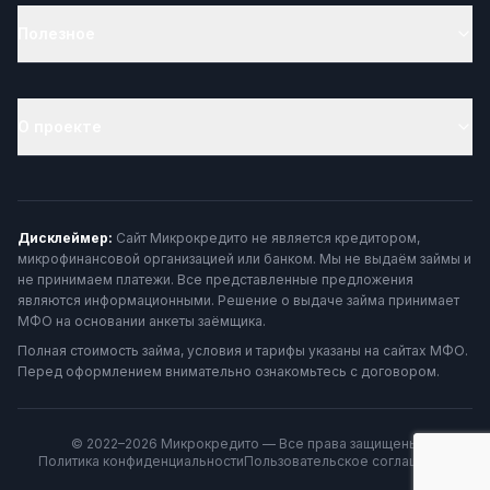
Полезное
О проекте
Дисклеймер:
Сайт Микрокредито не является кредитором,
микрофинансовой организацией или банком. Мы не выдаём займы и
не принимаем платежи. Все представленные предложения
являются информационными. Решение о выдаче займа принимает
МФО на основании анкеты заёмщика.
Полная стоимость займа, условия и тарифы указаны на сайтах МФО.
Перед оформлением внимательно ознакомьтесь с договором.
© 2022–2026 Микрокредито — Все права защищены
Политика конфиденциальности
Пользовательское соглашение