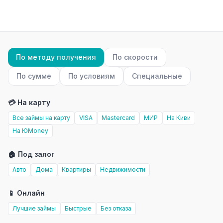
По методу получения
По скорости
По сумме
По условиям
Специальные
💳 На карту
Все займы на карту
VISA
Mastercard
МИР
На Киви
На ЮMoney
🏠 Под залог
Авто
Дома
Квартиры
Недвижимости
📱 Онлайн
Лучшие займы
Быстрые
Без отказа