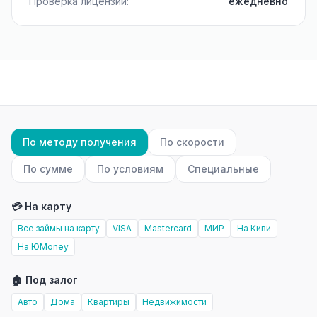
Проверка лицензий:
ежедневно
По методу получения
По скорости
По сумме
По условиям
Специальные
💳 На карту
Все займы на карту
VISA
Mastercard
МИР
На Киви
На ЮMoney
🏠 Под залог
Авто
Дома
Квартиры
Недвижимости