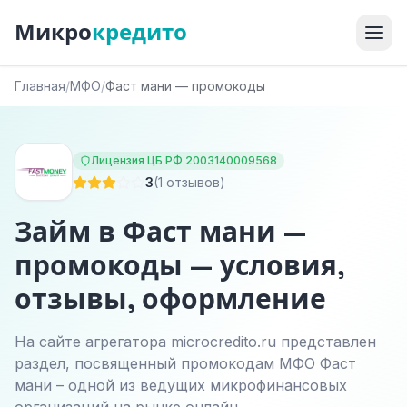
Микро
кредито
Главная
/
МФО
/
Фаст мани — промокоды
Лицензия ЦБ РФ 2003140009568
3
(1 отзывов)
Займ в Фаст мани —
промокоды — условия,
отзывы, оформление
На сайте агрегатора microcredito.ru представлен
раздел, посвященный промокодам МФО Фаст
мани – одной из ведущих микрофинансовых