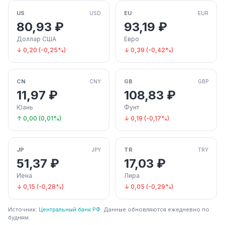
US
EU
USD
EUR
80,93 ₽
93,19 ₽
Доллар США
Евро
↓ 0,20 (-0,25%)
↓ 0,39 (-0,42%)
CN
GB
CNY
GBP
11,97 ₽
108,83 ₽
Юань
Фунт
↑ 0,00 (0,01%)
↓ 0,19 (-0,17%)
JP
TR
JPY
TRY
51,37 ₽
17,03 ₽
Иена
Лира
↓ 0,15 (-0,28%)
↓ 0,05 (-0,29%)
Источник:
Центральный банк РФ
. Данные обновляются ежедневно по
будням.