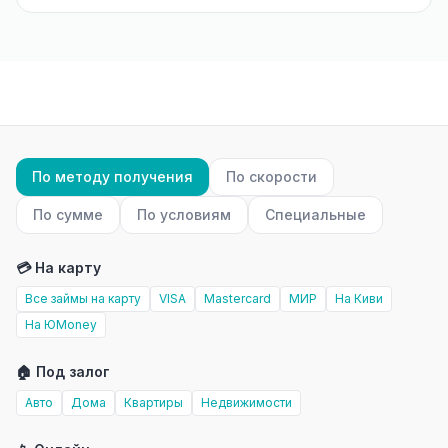
По методу получения
По скорости
По сумме
По условиям
Специальные
💳 На карту
Все займы на карту
VISA
Mastercard
МИР
На Киви
На ЮMoney
🏠 Под залог
Авто
Дома
Квартиры
Недвижимости