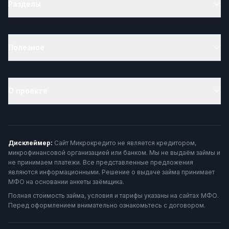
Разделы
Полезное
О проекте
Дисклеймер:
Сайт Микрокредито не является кредитором,
микрофинансовой организацией или банком. Мы не выдаём займы и
не принимаем платежи. Все представленные предложения
являются информационными. Решение о выдаче займа принимает
МФО на основании анкеты заёмщика.
Полная стоимость займа, условия и тарифы указаны на сайтах МФО.
Перед оформлением внимательно ознакомьтесь с договором.