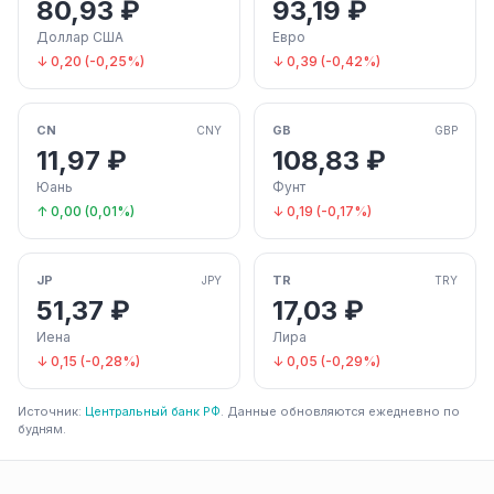
80,93 ₽
93,19 ₽
Доллар США
Евро
↓ 0,20 (-0,25%)
↓ 0,39 (-0,42%)
CN
GB
CNY
GBP
11,97 ₽
108,83 ₽
Юань
Фунт
↑ 0,00 (0,01%)
↓ 0,19 (-0,17%)
JP
TR
JPY
TRY
51,37 ₽
17,03 ₽
Иена
Лира
↓ 0,15 (-0,28%)
↓ 0,05 (-0,29%)
Источник:
Центральный банк РФ
. Данные обновляются ежедневно по
будням.