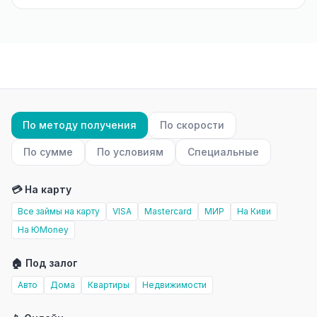
По методу получения
По скорости
По сумме
По условиям
Специальные
💳 На карту
Все займы на карту
VISA
Mastercard
МИР
На Киви
На ЮMoney
🏠 Под залог
Авто
Дома
Квартиры
Недвижимости