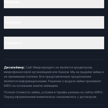
Разделы
Полезное
О проекте
Дисклеймер:
Сайт Микрокредито не является кредитором,
микрофинансовой организацией или банком. Мы не выдаём займы и
не принимаем платежи. Все представленные предложения
являются информационными. Решение о выдаче займа принимает
МФО на основании анкеты заёмщика.
Полная стоимость займа, условия и тарифы указаны на сайтах МФО.
Перед оформлением внимательно ознакомьтесь с договором.