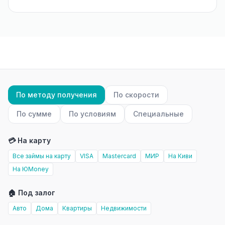
По методу получения
По скорости
По сумме
По условиям
Специальные
💳 На карту
Все займы на карту
VISA
Mastercard
МИР
На Киви
На ЮMoney
🏠 Под залог
Авто
Дома
Квартиры
Недвижимости