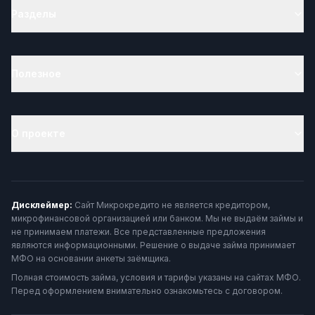
Разделы
Полезное
О проекте
Дисклеймер:
Сайт Микрокредито не является кредитором,
микрофинансовой организацией или банком. Мы не выдаём займы и
не принимаем платежи. Все представленные предложения
являются информационными. Решение о выдаче займа принимает
МФО на основании анкеты заёмщика.
Полная стоимость займа, условия и тарифы указаны на сайтах МФО.
Перед оформлением внимательно ознакомьтесь с договором.