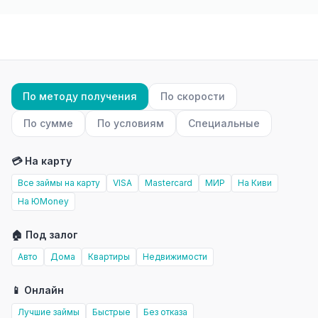
По методу получения
По скорости
По сумме
По условиям
Специальные
💳 На карту
Все займы на карту
VISA
Mastercard
МИР
На Киви
На ЮMoney
🏠 Под залог
Авто
Дома
Квартиры
Недвижимости
📱 Онлайн
Лучшие займы
Быстрые
Без отказа