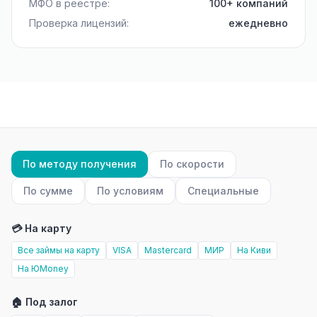
МФО в реестре:
100+ компаний
Проверка лицензий:
ежедневно
По методу получения
По скорости
По сумме
По условиям
Специальные
💳 На карту
Все займы на карту
VISA
Mastercard
МИР
На Киви
На ЮMoney
🏠 Под залог