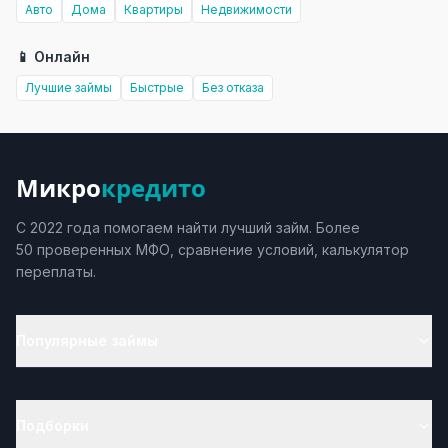
Авто
Дома
Квартиры
Недвижимости
📱 Онлайн
Лучшие займы
Быстрые
Без отказа
Микро
кредито
С 2022 года помогаем найти лучший займ. Более
50 проверенных МФО, сравнение условий, калькулятор
переплаты.
Популярные займы
Подборки