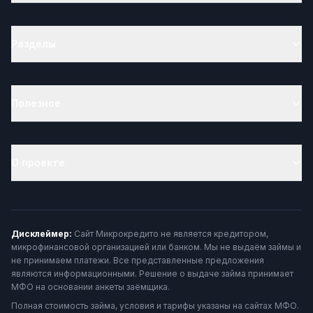
Разделы
Полезное
О проекте
Дисклеймер:
Сайт Микрокредито не является кредитором,
микрофинансовой организацией или банком. Мы не выдаём займы и
не принимаем платежи. Все представленные предложения
являются информационными. Решение о выдаче займа принимает
МФО на основании анкеты заёмщика.
Полная стоимость займа, условия и тарифы указаны на сайтах МФО.