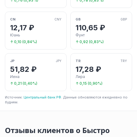
↑ 0,76 (0,93%)
↑ 0,78 (0,83%)
CN
GB
CNY
GBP
12,17 ₽
110,65 ₽
Юань
Фунт
↑ 0,10 (0,84%)
↑ 0,92 (0,83%)
JP
TR
JPY
TRY
51,82 ₽
17,28 ₽
Иена
Лира
↑ 0,21 (0,40%)
↑ 0,15 (0,90%)
Источник:
Центральный банк РФ
. Данные обновляются ежедневно по
будням.
Отзывы клиентов о Быстро