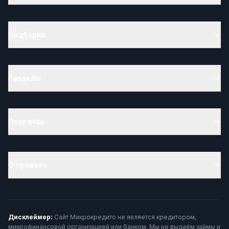
Подборки
Разделы
Полезное
О проекте
Дисклеймер:
Сайт Микрокредито не является кредитором,
микрофинансовой организацией или банком. Мы не выдаём займы и