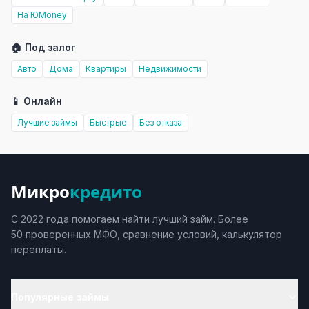
На ЮMoney
🏠 Под залог
Авто
Дома
Квартиры
Недвижимости
📱 Онлайн
Лучшие займы
Быстрые
Без отказа
Микро
кредито
С 2022 года помогаем найти лучший займ. Более
50 проверенных МФО, сравнение условий, калькулятор
переплаты.
Популярные займы