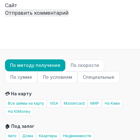
Сайт
По методу получения
По скорости
По сумме
По условиям
Специальные
💳 На карту
Все займы на карту
VISA
Mastercard
МИР
На Киви
На ЮMoney
🏠 Под залог
Авто
Дома
Квартиры
Недвижимости