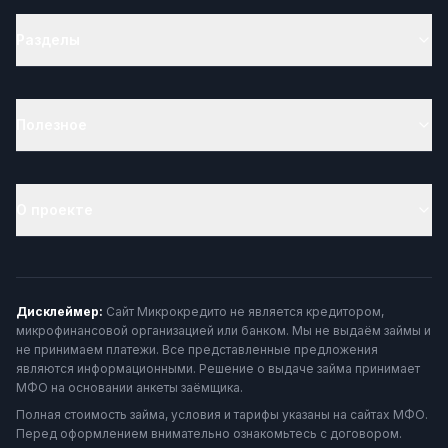
Разделы
Полезное
О проекте
Дисклеймер:
Сайт Микрокредито не является кредитором,
микрофинансовой организацией или банком. Мы не выдаём займы и
не принимаем платежи. Все представленные предложения
являются информационными. Решение о выдаче займа принимает
МФО на основании анкеты заёмщика.
Полная стоимость займа, условия и тарифы указаны на сайтах МФО.
Перед оформлением внимательно ознакомьтесь с договором.