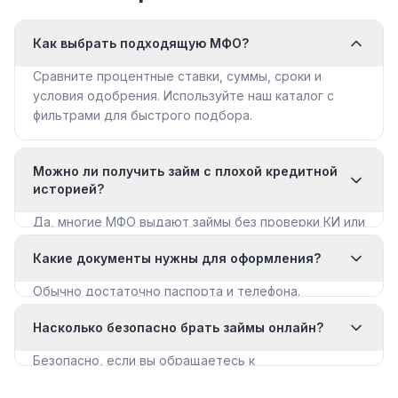
Как выбрать подходящую МФО?
Сравните процентные ставки, суммы, сроки и
условия одобрения. Используйте наш каталог с
фильтрами для быстрого подбора.
Можно ли получить займ с плохой кредитной
историей?
Да, многие МФО выдают займы без проверки КИ или
с мягкими требованиями. Смотрите раздел «Займы
Какие документы нужны для оформления?
с плохой КИ».
Обычно достаточно паспорта и телефона.
Некоторые МФО запрашивают дополнительные
Насколько безопасно брать займы онлайн?
документы для крупных сумм.
Безопасно, если вы обращаетесь к
лицензированным МФО из реестра ЦБ РФ. Все