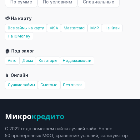
По сумме
По условиям
Специальные
💳 На карту
Все займы на карту
VISA
Mastercard
МИР
На Киви
На ЮMoney
🏠 Под залог
Авто
Дома
Квартиры
Недвижимости
📱 Онлайн
Лучшие займы
Быстрые
Без отказа
Микро
кредито
С 2022 года помогаем найти лучший займ. Более
50 проверенных МФО, сравнение условий, калькулятор