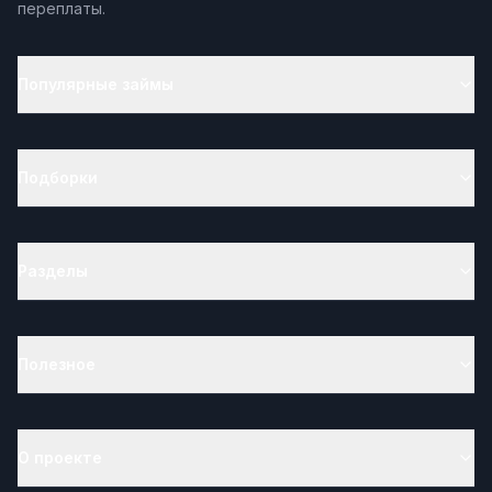
переплаты.
Популярные займы
Подборки
Разделы
Полезное
О проекте