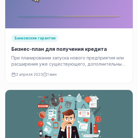
Банковские гарантии
Бизнес-план для получения кредита
При планировании запуска нового предприятия или
расширения уже существующего, дополнительные
средства — полезный инструмент в выполнении
3 апреля 2023
1 мин
идей, целей…