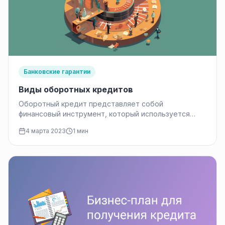
Банковские гарантии
Виды оборотных кредитов
Оборотный кредит представляет собой
финансовый инструмент, который используется
компаниями для управления денежными активами,
4 марта 2023
1 мин
поддержания деятельности. Этот способ
финансирования…