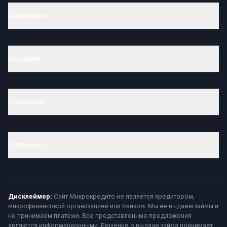
Подборки
Разделы
Полезное
О проекте
Дисклеймер:
Сайт Микрокредито не является кредитором,
микрофинансовой организацией или банком. Мы не выдаём займы и
не принимаем платежи. Все представленные предложения
являются информационными. Решение о выдаче займа принимает