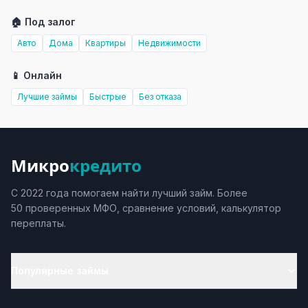
🏠 Под залог
Авто
Дома
Квартиры
Недвижимости
📱 Онлайн
Лучшие займы
Быстрые
Без отказа
Микро
кредито
С 2022 года помогаем найти лучший займ. Более
50 проверенных МФО, сравнение условий, калькулятор
переплаты.
Популярные займы