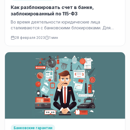
Как разблокировать счет в банке,
заблокированный по 115-ФЗ
Во время деятельности юридические лица
сталкиваются с банковскими блокировками. Для
полного понимания необходимо представлять их
28 февраля 2023
1 мин
причины.В данном случае…
Банковские гарантии