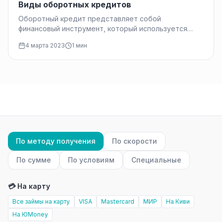
Виды оборотных кредитов
Оборотный кредит представляет собой
финансовый инструмент, который используется
компаниями для управления денежными активами,
4 марта 2023
1 мин
поддержания деятельности. Этот способ
финансирования…
По методу получения
По скорости
По сумме
По условиям
Специальные
💳 На карту
Все займы на карту
VISA
Mastercard
МИР
На Киви
На ЮMoney