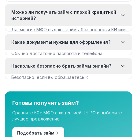
Можно ли получить займ с плохой кредитной
историей?
Да, многие МФО выдают займы без проверки КИ или
с мягкими требованиями. Смотрите раздел «Займы
Какие документы нужны для оформления?
с плохой КИ».
Обычно достаточно паспорта и телефона.
Некоторые МФО запрашивают дополнительные
Насколько безопасно брать займы онлайн?
документы для крупных сумм.
Безопасно, если вы обращаетесь к
лицензированным МФО из реестра ЦБ РФ. Все
организации в нашем каталоге имеют лицензию.
Готовы получить займ?
Сравните 50+ МФО с лицензией ЦБ РФ и выберите
лучшее предложение.
Подобрать займ