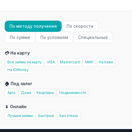
По методу получения
По скорости
По сумме
По условиям
Специальные
💳 На карту
Все займы на карту
VISA
Mastercard
МИР
На Киви
На ЮMoney
🏠 Под залог
Авто
Дома
Квартиры
Недвижимости
📱 Онлайн
Лучшие займы
Быстрые
Без отказа