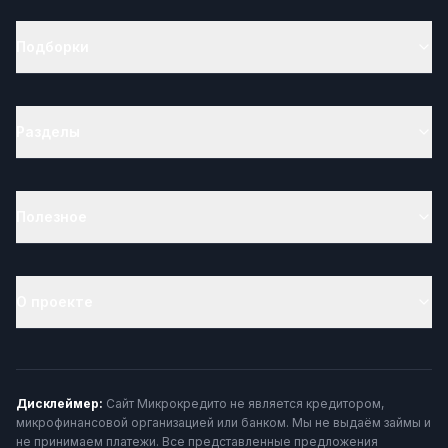
Подборки
Разделы
Полезное
О проекте
Дисклеймер:
Сайт Микрокредито не является кредитором,
микрофинансовой организацией или банком. Мы не выдаём займы и
не принимаем платежи. Все представленные предложения