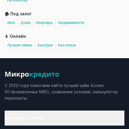
На ЮMoney
🏠 Под залог
Авто
Дома
Квартиры
Недвижимости
📱 Онлайн
Лучшие займы
Быстрые
Без отказа
Микро
кредито
С 2022 года помогаем найти лучший займ. Более
50 проверенных МФО, сравнение условий, калькулятор
переплаты.
Популярные займы