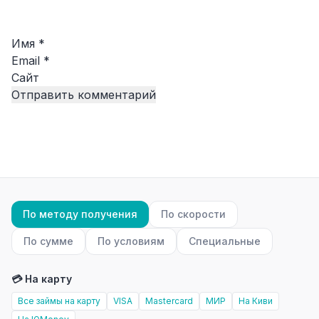
Имя
*
Email
*
Сайт
По методу получения
По скорости
По сумме
По условиям
Специальные
💳 На карту
Все займы на карту
VISA
Mastercard
МИР
На Киви