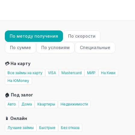
По методу получения
По скорости
По сумме
По условиям
Специальные
💳 На карту
Все займы на карту
VISA
Mastercard
МИР
На Киви
На ЮMoney
🏠 Под залог
Авто
Дома
Квартиры
Недвижимости
📱 Онлайн
Лучшие займы
Быстрые
Без отказа