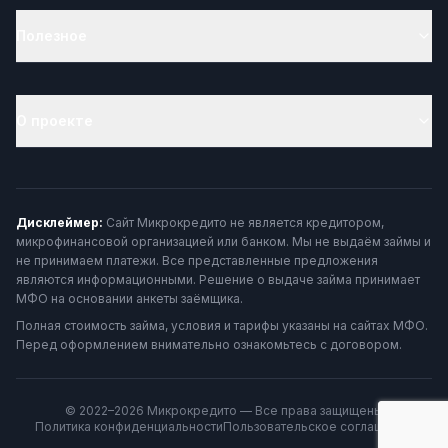
Полезное
О проекте
Дисклеймер:
Сайт Микрокредито не является кредитором,
микрофинансовой организацией или банком. Мы не выдаём займы и
не принимаем платежи. Все представленные предложения
являются информационными. Решение о выдаче займа принимает
МФО на основании анкеты заёмщика.
Полная стоимость займа, условия и тарифы указаны на сайтах МФО.
Перед оформлением внимательно ознакомьтесь с договором.
© 2022–2026 Микрокредито — Все права защищены
Политика конфиденциальности
Пользовательское соглашение