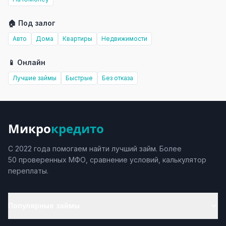
🏠 Под залог
Авто
Дома
Квартиры
Недвижимости
📱 Онлайн
Лучшие займы
Быстрые
Без отказа
Микро
кредито
С 2022 года помогаем найти лучший займ. Более
50 проверенных МФО, сравнение условий, калькулятор
переплаты.
Популярные займы