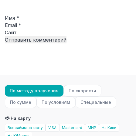
Имя
*
Email
*
Сайт
По методу получения
По скорости
По сумме
По условиям
Специальные
💳 На карту
Все займы на карту
VISA
Mastercard
МИР
На Киви
На ЮMoney