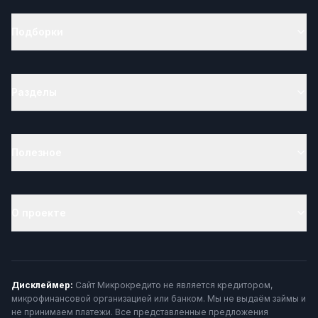
Подборки
Разделы
Полезное
О проекте
Дисклеймер:
Сайт Микрокредито не является кредитором,
микрофинансовой организацией или банком. Мы не выдаём займы и
не принимаем платежи. Все представленные предложения