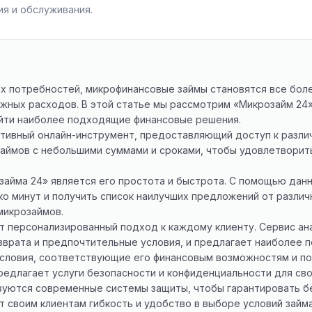
я и обслуживания.
х потребностей, микрофинансовые займы становятся все боле
жных расходов. В этой статье мы рассмотрим «Микрозайм 2
айти наиболее подходящие финансовые решения.
ктивный онлайн-инструмент, предоставляющий доступ к разли
займов с небольшими суммами и сроками, чтобы удовлетворит
айма 24» является его простота и быстрота. С помощью дан
ько минут и получить список наилучших предложений от разли
микрозаймов.
т персонализированный подход к каждому клиенту. Сервис а
возврата и предпочтительные условия, и предлагает наиболее
условия, соответствующие его финансовым возможностям и п
редлагает услуги безопасности и конфиденциальности для сво
зуются современные системы защиты, чтобы гарантировать бе
т своим клиентам гибкость и удобство в выборе условий займ