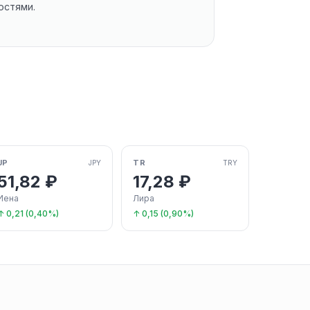
остями.
JP
TR
JPY
TRY
51,82 ₽
17,28 ₽
Иена
Лира
↑ 0,21 (0,40%)
↑ 0,15 (0,90%)