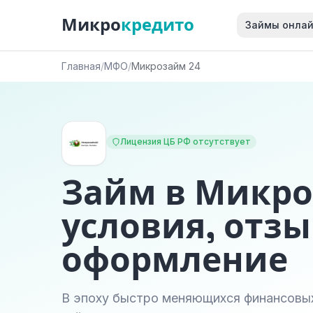
Микро
кредито
Займы онла
Главная
/
МФО
/
Микрозайм 24
Лицензия ЦБ РФ отсутствует
Займ в Микро
условия, отзы
оформление
В эпоху быстро меняющихся финансовы