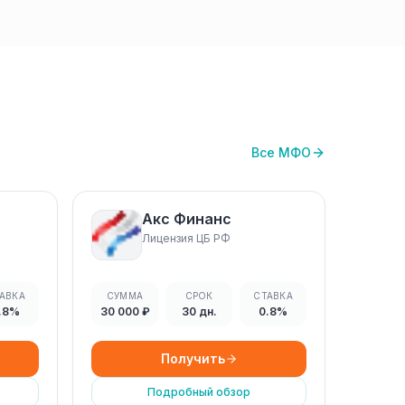
Все МФО
Акс Финанс
Лицензия ЦБ РФ
АВКА
СУММА
СРОК
СТАВКА
.8%
30 000 ₽
30 дн.
0.8%
Получить
Подробный обзор