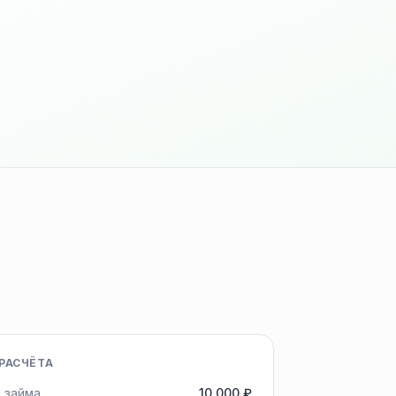
РАСЧЁТА
 займа
10 000 ₽