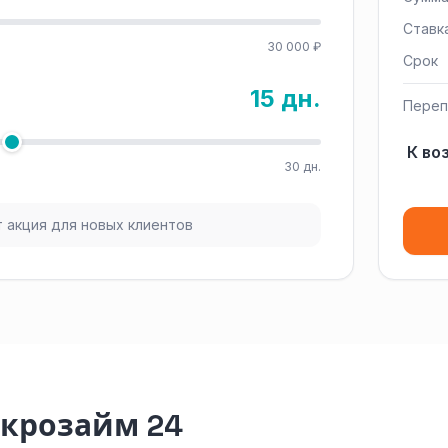
Ставк
30 000 ₽
Срок
15 дн.
Переп
К во
30 дн.
 акция для новых клиентов
икрозайм 24