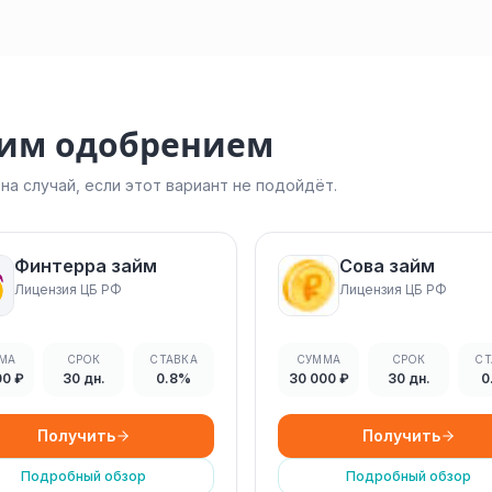
ким одобрением
а случай, если этот вариант не подойдёт.
Финтерра займ
Сова займ
Лицензия ЦБ РФ
Лицензия ЦБ РФ
МА
СРОК
СТАВКА
СУММА
СРОК
СТ
00 ₽
30 дн.
0.8%
30 000 ₽
30 дн.
0
Получить
Получить
Подробный обзор
Подробный обзор