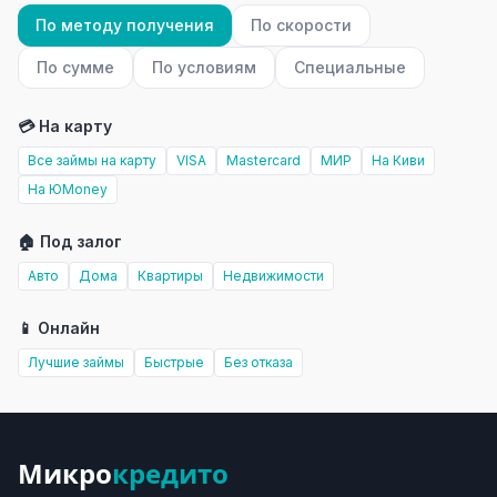
По методу получения
По скорости
По сумме
По условиям
Специальные
💳 На карту
Все займы на карту
VISA
Mastercard
МИР
На Киви
На ЮMoney
🏠 Под залог
Авто
Дома
Квартиры
Недвижимости
📱 Онлайн
Лучшие займы
Быстрые
Без отказа
Микро
кредито