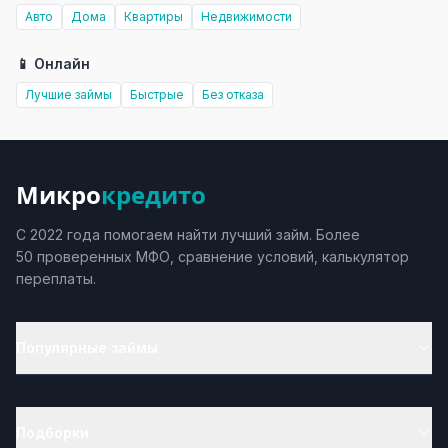
Авто
Дома
Квартиры
Недвижимости
📱 Онлайн
Лучшие займы
Быстрые
Без отказа
Микро
кредито
С 2022 года помогаем найти лучший займ. Более
50 проверенных МФО, сравнение условий, калькулятор
переплаты.
Популярные займы
Подборки