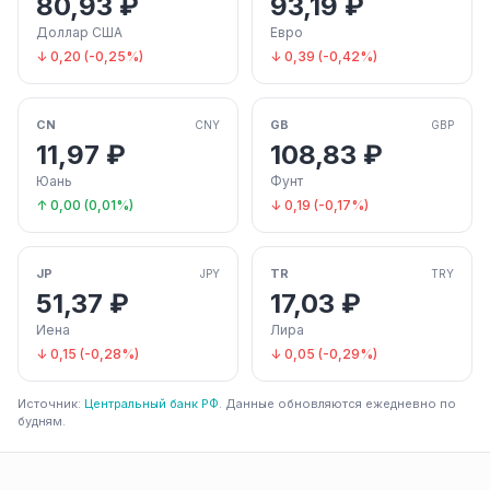
80,93 ₽
93,19 ₽
Доллар США
Евро
↓ 0,20 (-0,25%)
↓ 0,39 (-0,42%)
CN
GB
CNY
GBP
11,97 ₽
108,83 ₽
Юань
Фунт
↑ 0,00 (0,01%)
↓ 0,19 (-0,17%)
JP
TR
JPY
TRY
51,37 ₽
17,03 ₽
Иена
Лира
↓ 0,15 (-0,28%)
↓ 0,05 (-0,29%)
Источник:
Центральный банк РФ
. Данные обновляются ежедневно по
будням.