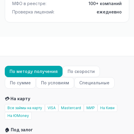
МФО в реестре:
100+ компаний
Проверка лицензий:
ежедневно
По методу получения
По скорости
По сумме
По условиям
Специальные
💳 На карту
Все займы на карту
VISA
Mastercard
МИР
На Киви
На ЮMoney
🏠 Под залог