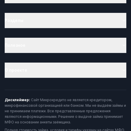
Разделы
Полезное
О проекте
Дисклеймер:
Сайт Микрокредито не является кредитором,
микрофинансовой организацией или банком. Мы не выдаём займы и
не принимаем платежи. Все представленные предложения
являются информационными. Решение о выдаче займа принимает
МФО на основании анкеты заёмщика.
Полная стоимость займа, условия и тарифы указаны на сайтах МФО.