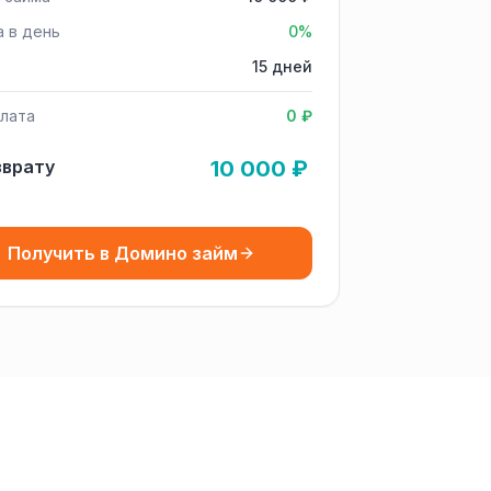
а в день
0%
15 дней
лата
0 ₽
зврату
10 000 ₽
Получить в Домино займ