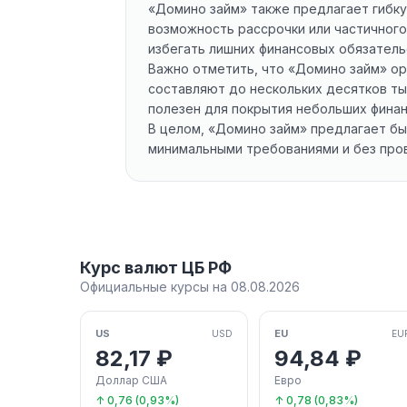
«Домино займ» также предлагает гибку
возможность рассрочки или частичного
избегать лишних финансовых обязатель
Важно отметить, что «Домино займ» ор
составляют до нескольких десятков ты
полезен для покрытия небольших финан
В целом, «Домино займ» предлагает бы
минимальными требованиями и без пров
Курс валют ЦБ РФ
Официальные курсы на 08.08.2026
US
EU
USD
EU
82,17 ₽
94,84 ₽
Доллар США
Евро
↑ 0,76 (0,93%)
↑ 0,78 (0,83%)