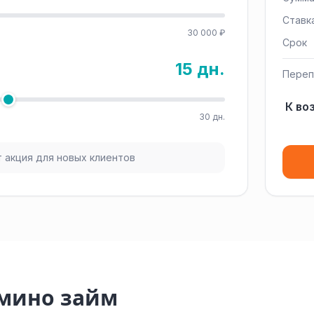
Ставк
30 000 ₽
Срок
15 дн.
Переп
К во
30 дн.
 акция для новых клиентов
омино займ