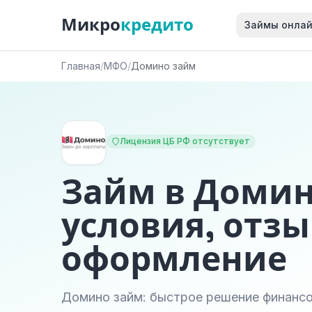
Микро
кредито
Займы онла
Главная
/
МФО
/
Домино займ
Лицензия ЦБ РФ отсутствует
Займ в Домин
условия, отзы
оформление
Домино займ: быстрое решение финанс