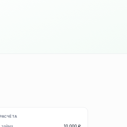
РАСЧЁТА
 займа
10 000 ₽