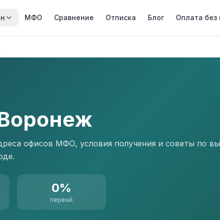
йн
МФО
Сравнение
Отписка
Блог
Оплата без
ж
 Воронеж
дреса офисов МФО, условия получения и советы по в
оде.
0%
первый