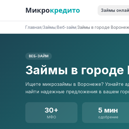
Микро
кредито
Займы онла
Главная
/
Займы
/
Веб-займ
/
Займы в городе Вороне
ВЕБ-ЗАЙМ
Займы в городе
Ищете микрозаймы в Воронеже? Узнайте а
найти надежные предложения в вашем гор
30+
5 мин
МФО
одобрение