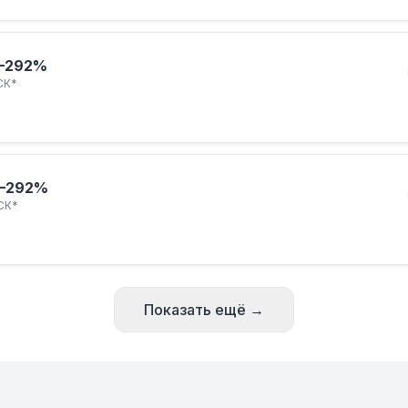
–292%
СК*
–292%
СК*
Показать ещё →