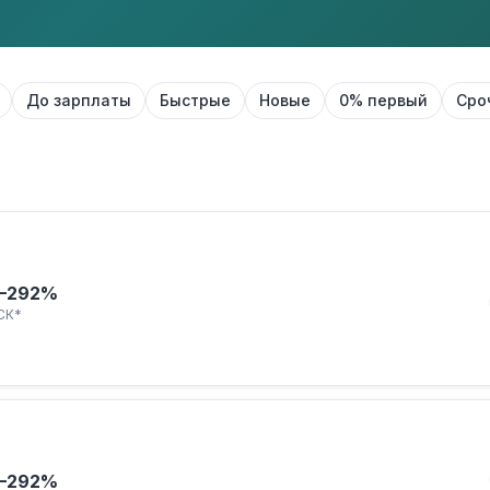
До зарплаты
Быстрые
Новые
0% первый
Сро
–292%
СК*
–292%