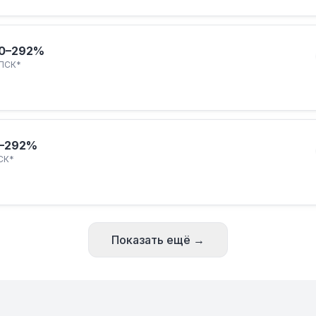
0–292%
ПСК*
–292%
СК*
Показать ещё →