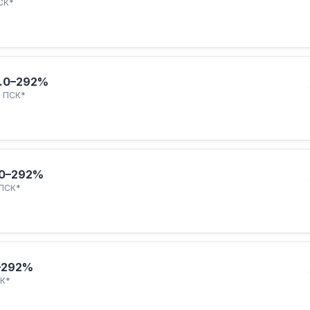
СК*
.
0–292%
ПСК*
0–292%
ПСК*
–292%
К*