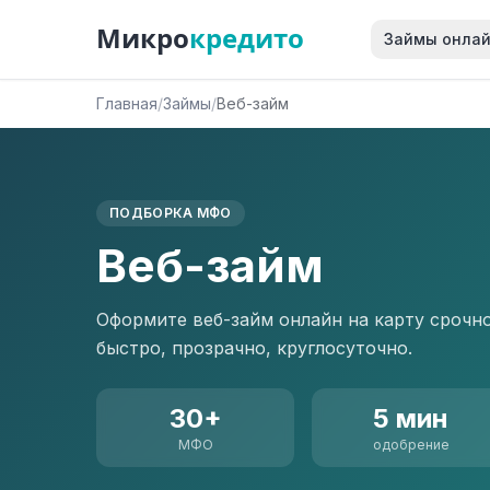
Микро
кредито
Займы онла
Главная
/
Займы
/
Веб-займ
ПОДБОРКА МФО
Веб-займ
Оформите веб-займ онлайн на карту срочн
быстро, прозрачно, круглосуточно.
30+
5 мин
МФО
одобрение