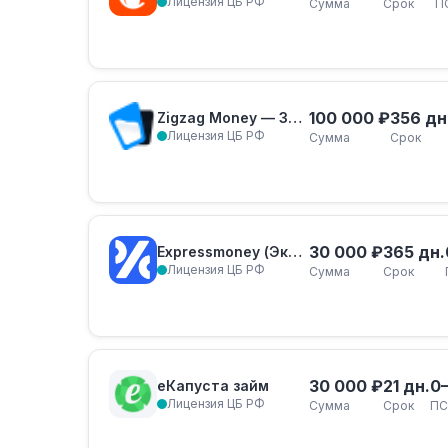
Лицензия ЦБ РФ
Сумма
Срок
П
100 000 ₽
356 дн
Zigzag Money — Залог ПТС
Лицензия ЦБ РФ
Сумма
Срок
30 000 ₽
365 дн.
Expressmoney (Экспресс-Деньги)
Лицензия ЦБ РФ
Сумма
Срок
30 000 ₽
21 дн.
0
еКапуста займ
Лицензия ЦБ РФ
Сумма
Срок
ПС