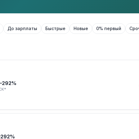
До зарплаты
Быстрые
Новые
0% первый
Сро
–292%
СК*
–292%