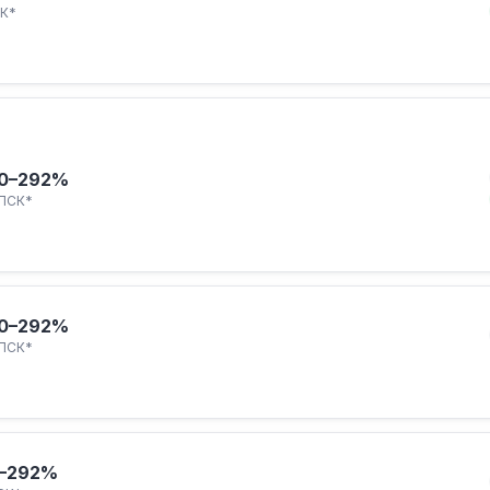
К*
0–292%
ПСК*
0–292%
ПСК*
–292%