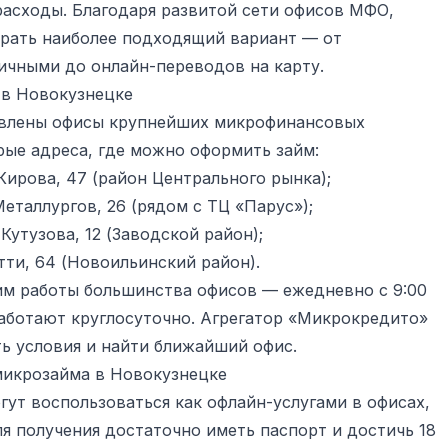
расходы. Благодаря развитой сети офисов МФО,
брать наиболее подходящий вариант — от
ичными до онлайн-переводов на карту.
в Новокузнецке
авлены офисы крупнейших микрофинансовых
рые адреса, где можно оформить займ:
Кирова, 47 (район Центрального рынка);
еталлургов, 26 (рядом с ТЦ «Парус»);
Кутузова, 12 (Заводской район);
тти, 64 (Новоильинский район).
им работы большинства офисов — ежедневно с 9:00
работают круглосуточно. Агрегатор «Микрокредито»
ь условия и найти ближайший офис.
микрозайма в Новокузнецке
ут воспользоваться как офлайн-услугами в офисах,
ля получения достаточно иметь паспорт и достичь 18