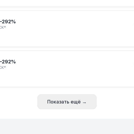
–292%
СК*
–292%
СК*
Показать ещё →