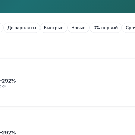
До зарплаты
Быстрые
Новые
0% первый
Сро
–292%
СК*
–292%