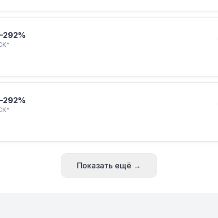
–292%
СК*
–292%
СК*
Показать ещё →