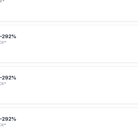
К*
–292%
СК*
–292%
СК*
–292%
СК*