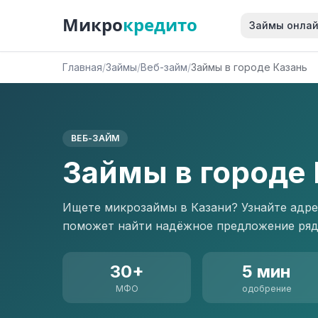
Микро
кредито
Займы онла
Главная
/
Займы
/
Веб-займ
/
Займы в городе Казань
ВЕБ-ЗАЙМ
Займы в городе
Ищете микрозаймы в Казани? Узнайте адре
поможет найти надёжное предложение ряд
30+
5 мин
МФО
одобрение