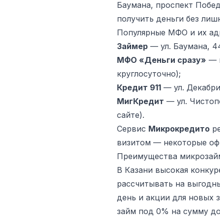
Баумана, проспект Побед
получить деньги без лиш
Популярные МФО и их ад
Займер
— ул. Баумана, 44
МФО «Деньги сразу»
— п
круглосуточно);
Кредит 911
— ул. Декабрис
МигКредит
— ул. Чистопо
сайте).
Сервис
Микрокредито
ре
визитом — некоторые оф
Преимущества микрозайм
В Казани высокая конку
рассчитывать на выгодны
день и акции для новых
займ под 0% на сумму до