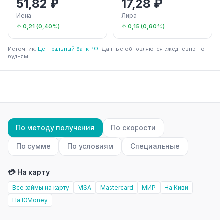
51,82 ₽
17,28 ₽
Иена
Лира
↑ 0,21 (0,40%)
↑ 0,15 (0,90%)
Источник:
Центральный банк РФ
. Данные обновляются ежедневно по
будням.
По методу получения
По скорости
По сумме
По условиям
Специальные
💳 На карту
Все займы на карту
VISA
Mastercard
МИР
На Киви
На ЮMoney