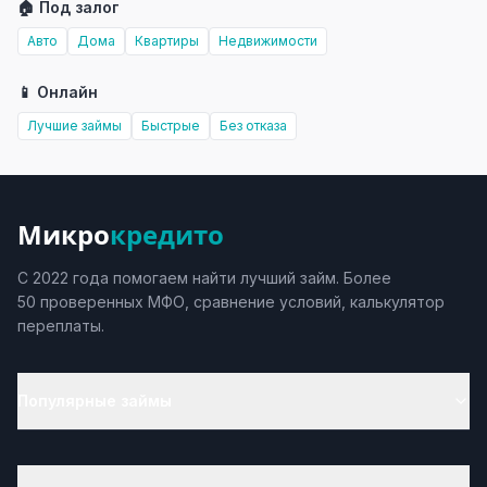
🏠 Под залог
Авто
Дома
Квартиры
Недвижимости
📱 Онлайн
Лучшие займы
Быстрые
Без отказа
Микро
кредито
С 2022 года помогаем найти лучший займ. Более
50 проверенных МФО, сравнение условий, калькулятор
переплаты.
Популярные займы