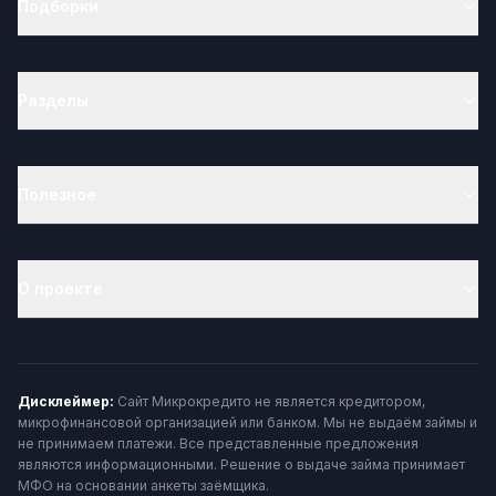
Подборки
Разделы
Полезное
О проекте
Дисклеймер:
Сайт Микрокредито не является кредитором,
микрофинансовой организацией или банком. Мы не выдаём займы и
не принимаем платежи. Все представленные предложения
являются информационными. Решение о выдаче займа принимает
МФО на основании анкеты заёмщика.