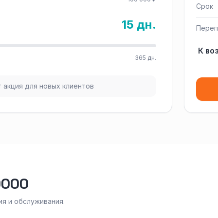
Срок
15 дн.
Переп
К во
365 дн.
 акция для новых клиентов
0000
я и обслуживания.