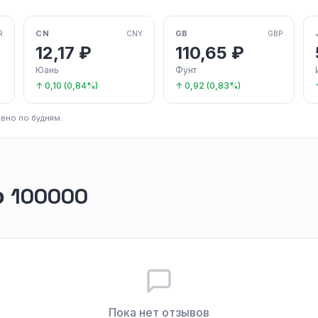
CN
GB
R
CNY
GBP
12,17 ₽
110,65 ₽
Юань
Фунт
↑ 0,10 (0,84%)
↑ 0,92 (0,83%)
вно по будням.
 100000
Пока нет отзывов