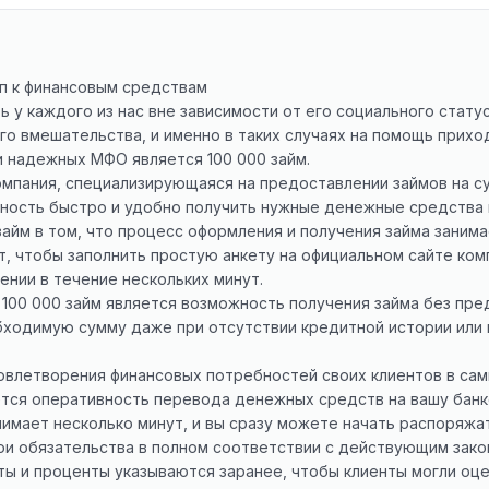
уп к финансовым средствам
 у каждого из нас вне зависимости от его социального стату
о вмешательства, и именно в таких случаях на помощь прих
и надежных МФО является 100 000 займ.
омпания, специализирующаяся на предоставлении займов на су
ность быстро и удобно получить нужные денежные средства 
йм в том, что процесс оформления и получения займа заним
, чтобы заполнить простую анкету на официальном сайте комп
ении в течение нескольких минут.
00 000 займ является возможность получения займа без пред
бходимую сумму даже при отсутствии кредитной истории или 
овлетворения финансовых потребностей своих клиентов в са
тся оперативность перевода денежных средств на вашу банк
имает несколько минут, и вы сразу можете начать распоряжа
вои обязательства в полном соответствии с действующим зак
аты и проценты указываются заранее, чтобы клиенты могли оц