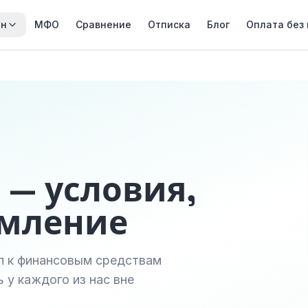
йн
МФО
Сравнение
Отписка
Блог
Оплата без
 — условия,
рмление
уп к финансовым средствам
 у каждого из нас вне