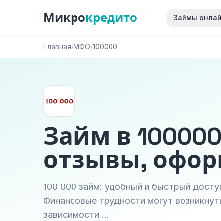
Микро
кредито
Займы онла
Главная
/
МФО
/
100000
Займ в 100000
отзывы, офо
100 000 займ: удобный и быстрый дост
Финансовые трудности могут возникнуть
зависимости …