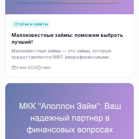
Статьи и советы
Малоизвестные займы: поможем выбрать
лучший!
Малоизвестные займы — это займы, которые
предоставляются МФО (микрофинансовыми
организациями) или другими кредитными
4 мая 2023
1 мин
организациями, которые не так широко…