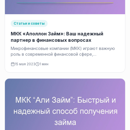
Статьи и советы
МКК «Аполлон Займ»: Ваш надежный
партнер в финансовых вопросах
Микрофинансовые компании (МКК) играют важную
роль в современной финансовой сфере,
предоставляя доступные и гибкие финансовые
15 мая 2023
1 мин
решения для множества…