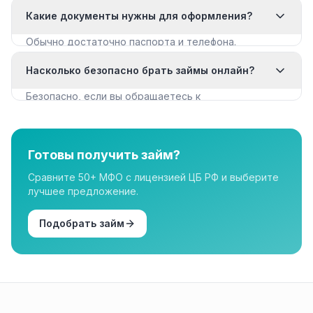
с мягкими требованиями. Смотрите раздел «Займы
Какие документы нужны для оформления?
с плохой КИ».
Обычно достаточно паспорта и телефона.
Некоторые МФО запрашивают дополнительные
Насколько безопасно брать займы онлайн?
документы для крупных сумм.
Безопасно, если вы обращаетесь к
лицензированным МФО из реестра ЦБ РФ. Все
организации в нашем каталоге имеют лицензию.
Готовы получить займ?
Сравните 50+ МФО с лицензией ЦБ РФ и выберите
лучшее предложение.
Подобрать займ