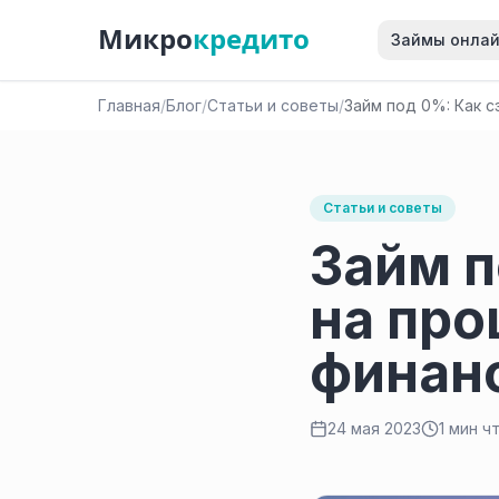
Микро
кредито
Займы онла
Главная
/
Блог
/
Статьи и советы
/
Займ под 0%: Как с
Статьи и советы
Займ п
на про
финан
24 мая 2023
1 мин ч