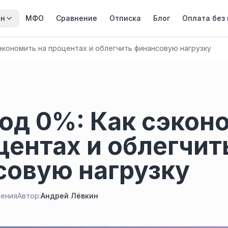
йн
МФО
Сравнение
Отписка
Блог
Оплата без
экономить на процентах и облегчить финансовую нагрузку
од 0%: Как сэкон
центах и облегчит
совую нагрузку
тения
Автор:
Андрей Лёвкин