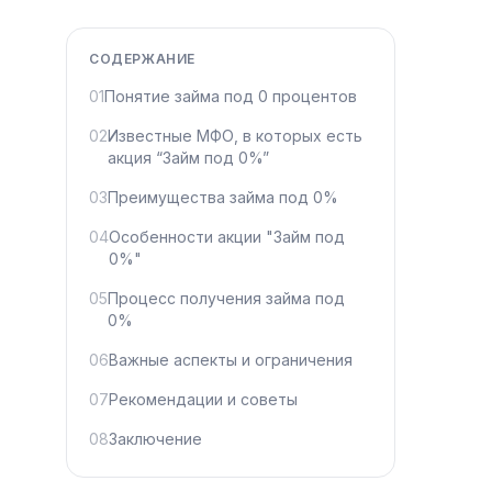
СОДЕРЖАНИЕ
01
Понятие займа под 0 процентов
02
Известные МФО, в которых есть
акция “Займ под 0%”
03
Преимущества займа под 0%
04
Особенности акции "Займ под
0%"
05
Процесс получения займа под
0%
06
Важные аспекты и ограничения
07
Рекомендации и советы
08
Заключение