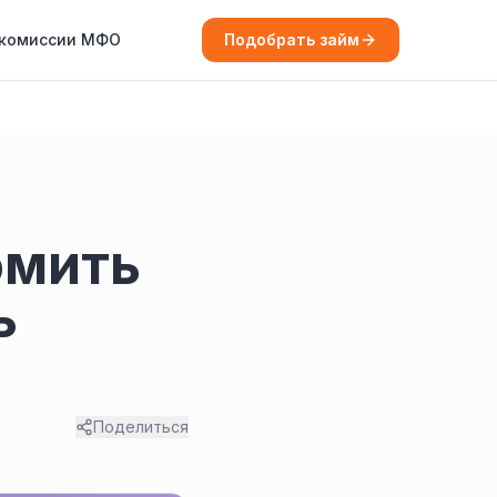
 комиссии МФО
Подобрать займ
омить
ь
Поделиться