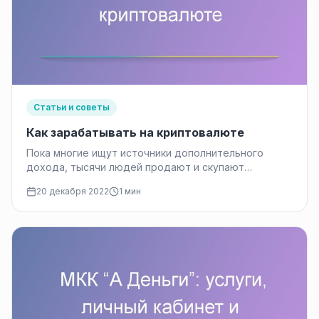
Статьи и советы
Как зарабатывать на криптовалюте
Пока многие ищут источники дополнительного
дохода, тысячи людей продают и скупают
криптовалюту, токены, открывают вклады на
20 декабря 2022
1 мин
крипто биржах…