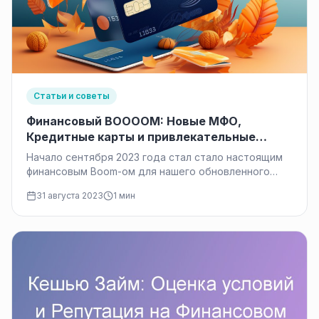
Статьи и советы
Финансовый BOOOOM: Новые МФО,
Кредитные карты и привлекательные
предложения от банков в сентябре 2023
Начало сентября 2023 года стал стало настоящим
года
финансовым Boom-ом для нашего обновленного
каталога – Микрофинансовые организации (МФО)
31 августа 2023
1 мин
представили…