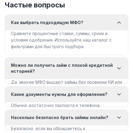
Частые вопросы
Как выбрать подходящую МФО?
Сравните процентные ставки, суммы, сроки и
условия одобрения. Используйте наш каталог с
фильтрами для быстрого подбора.
Можно ли получить займ с плохой кредитной
историей?
Да, многие МФО выдают займы без проверки КИ или
с мягкими требованиями. Смотрите раздел «Займы
Какие документы нужны для оформления?
с плохой КИ».
Обычно достаточно паспорта и телефона.
Некоторые МФО запрашивают дополнительные
Насколько безопасно брать займы онлайн?
документы для крупных сумм.
Безопасно, если вы обращаетесь к