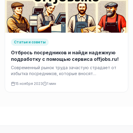
Статьи и советы
Отбрось посредников и найди надежную
подработку с помощью сервиса offjobs.ru!
Современный рынок труда зачастую страдает от
избытка посредников, которые вносят
дополнительные сложности в процесс поиска
15 ноября 2023
1 мин
работы. Это приводит…