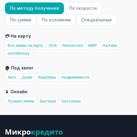
По методу получения
По скорости
По сумме
По условиям
Специальные
💳 На карту
Все займы на карту
VISA
Mastercard
МИР
На Киви
На ЮMoney
🏠 Под залог
Авто
Дома
Квартиры
Недвижимости
📱 Онлайн
Лучшие займы
Быстрые
Без отказа
Микро
кредито