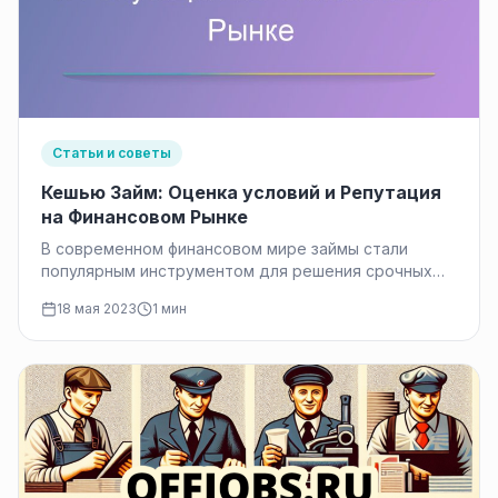
Статьи и советы
Кешью Займ: Оценка условий и Репутация
на Финансовом Рынке
В современном финансовом мире займы стали
популярным инструментом для решения срочных
финансовых потребностей. Микрофинансовые
18 мая 2023
1 мин
организации (МФО) играют важную…