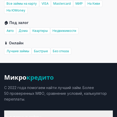
Все займы на карту
VISA
Mastercard
МИР
На Киви
На ЮMoney
🏠 Под залог
Авто
Дома
Квартиры
Недвижимости
📱 Онлайн
Лучшие займы
Быстрые
Без отказа
Микро
кредито
С 2022 года помогаем найти лучший займ. Более
50 проверенных МФО, сравнение условий, калькулятор
переплаты.