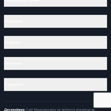
Популярные займы
Подборки
Разделы
Полезное
О проекте
Дисклеймер:
Сайт Микрокредито не является кредитором,