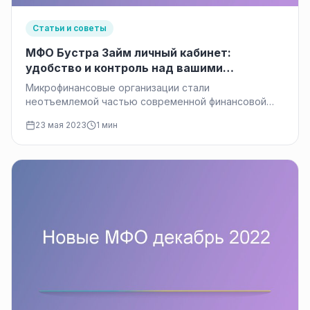
Статьи и советы
МФО Бустра Займ личный кабинет:
удобство и контроль над вашими
финансами
Микрофинансовые организации стали
неотъемлемой частью современной финансовой
среды, предоставляя удобные и быстрые
23 мая 2023
1 мин
финансовые решения для многих людей. Одной…