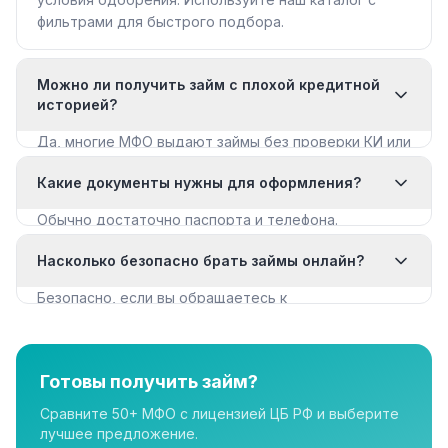
фильтрами для быстрого подбора.
Можно ли получить займ с плохой кредитной
историей?
Да, многие МФО выдают займы без проверки КИ или
с мягкими требованиями. Смотрите раздел «Займы
Какие документы нужны для оформления?
с плохой КИ».
Обычно достаточно паспорта и телефона.
Некоторые МФО запрашивают дополнительные
Насколько безопасно брать займы онлайн?
документы для крупных сумм.
Безопасно, если вы обращаетесь к
лицензированным МФО из реестра ЦБ РФ. Все
организации в нашем каталоге имеют лицензию.
Готовы получить займ?
Сравните 50+ МФО с лицензией ЦБ РФ и выберите
лучшее предложение.