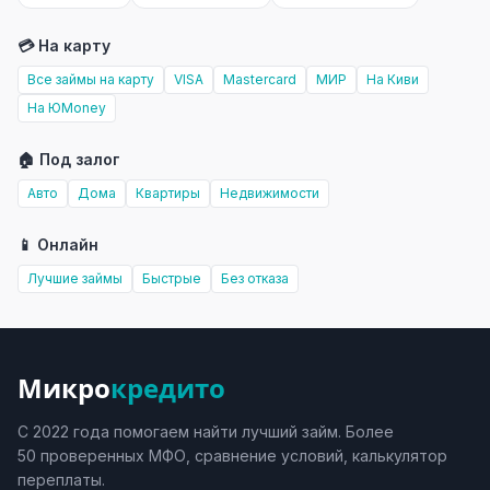
💳 На карту
Все займы на карту
VISA
Mastercard
МИР
На Киви
На ЮMoney
🏠 Под залог
Авто
Дома
Квартиры
Недвижимости
📱 Онлайн
Лучшие займы
Быстрые
Без отказа
Микро
кредито
С 2022 года помогаем найти лучший займ. Более
50 проверенных МФО, сравнение условий, калькулятор
переплаты.