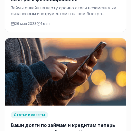
Займы онлайн на карту срочно стали незаменимым
финансовым инструментом в нашем быстро
меняющемся мире. С возникновением новых
26 мая 2023
1 мин
технологий…
Статьи и советы
Ваши долги по займам и кредитам теперь