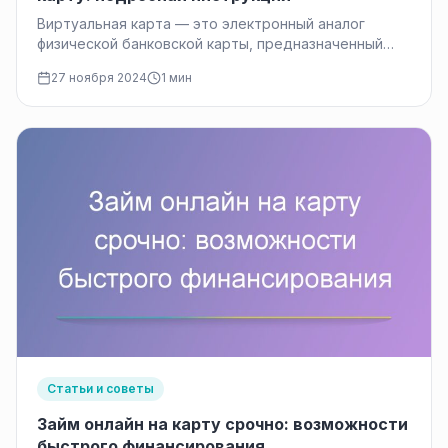
Виртуальная карта — это электронный аналог
физической банковской карты, предназначенный
для онлайн-расчетов. Она подходит для
27 ноября 2024
1 мин
безопасных покупок в…
Статьи и советы
Займ онлайн на карту срочно: возможности
быстрого финансирования