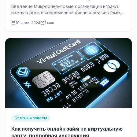
действия при отказе.
Введение Микрофинансовые организации играют
важную роль в современной финансовой системе,
предоставляя финансовые услуги лицам и малым
10 июня 2024
1 мин
предприятиям, которые…
Статьи и советы
Как получить онлайн займ на виртуальную
карту: подробная инструкция