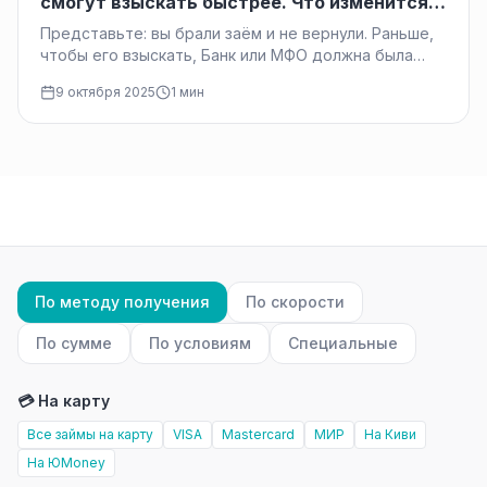
смогут взыскать быстрее. Что изменится с
1 ноября
Представьте: вы брали заём и не вернули. Раньше,
чтобы его взыскать, Банк или МФО должна была
подать на…
9 октября 2025
1 мин
По методу получения
По скорости
По сумме
По условиям
Специальные
💳 На карту
Все займы на карту
VISA
Mastercard
МИР
На Киви
На ЮMoney