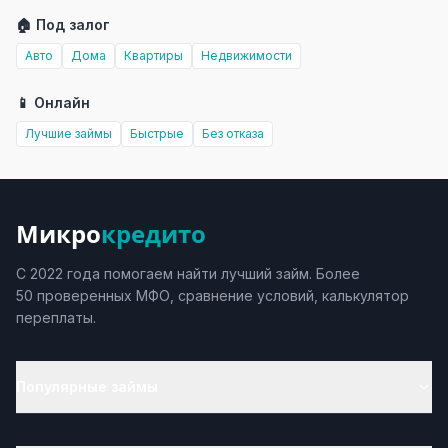
🏠 Под залог
Авто
Дома
Квартиры
Недвижимости
📱 Онлайн
Лучшие займы
Быстрые
Без отказа
Микро
кредито
С 2022 года помогаем найти лучший займ. Более
50 проверенных МФО, сравнение условий, калькулятор
переплаты.
Популярные займы