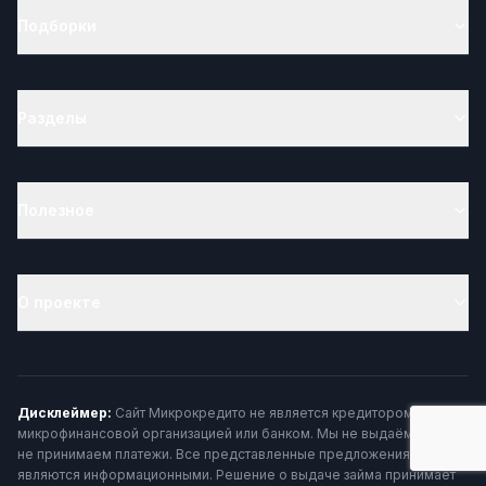
Подборки
Разделы
Полезное
О проекте
Дисклеймер:
Сайт Микрокредито не является кредитором,
микрофинансовой организацией или банком. Мы не выдаём займы и
не принимаем платежи. Все представленные предложения
являются информационными. Решение о выдаче займа принимает