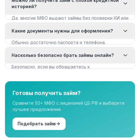
Можно ли получить займ с плохой кредитной
историей?
Да, многие МФО выдают займы без проверки КИ или
с мягкими требованиями. Смотрите раздел «Займы
Какие документы нужны для оформления?
с плохой КИ».
Обычно достаточно паспорта и телефона.
Некоторые МФО запрашивают дополнительные
Насколько безопасно брать займы онлайн?
документы для крупных сумм.
Безопасно, если вы обращаетесь к
лицензированным МФО из реестра ЦБ РФ. Все
организации в нашем каталоге имеют лицензию.
Готовы получить займ?
Сравните 50+ МФО с лицензией ЦБ РФ и выберите
лучшее предложение.
Подобрать займ