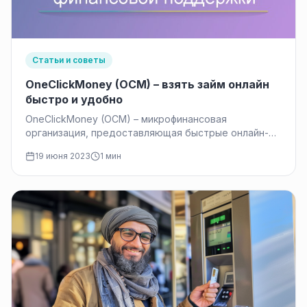
Статьи и советы
OneClickMoney (OCM) – взять займ онлайн
быстро и удобно
OneClickMoney (OCM) – микрофинансовая
организация, предоставляющая быстрые онлайн-
займы на карту. В 2024 году сервис продолжает
19 июня 2023
1 мин
работать, но изменились условия…