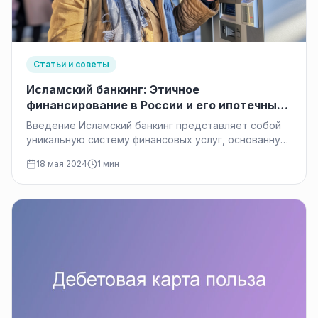
Статьи и советы
Исламский банкинг: Этичное
финансирование в России и его ипотечные
продукты
Введение Исламский банкинг представляет собой
уникальную систему финансовых услуг, основанную
на принципах исламского права — Шариата. В
18 мая 2024
1 мин
отличие…