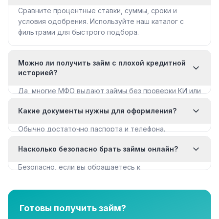
Сравните процентные ставки, суммы, сроки и
условия одобрения. Используйте наш каталог с
фильтрами для быстрого подбора.
Можно ли получить займ с плохой кредитной
историей?
Да, многие МФО выдают займы без проверки КИ или
с мягкими требованиями. Смотрите раздел «Займы
Какие документы нужны для оформления?
с плохой КИ».
Обычно достаточно паспорта и телефона.
Некоторые МФО запрашивают дополнительные
Насколько безопасно брать займы онлайн?
документы для крупных сумм.
Безопасно, если вы обращаетесь к
лицензированным МФО из реестра ЦБ РФ. Все
организации в нашем каталоге имеют лицензию.
Готовы получить займ?