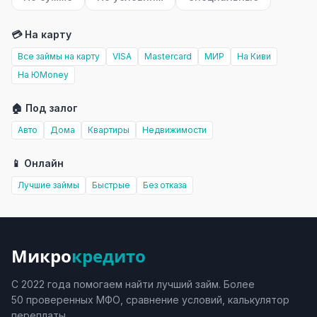
💳 На карту
Все займы на карту
VISA
Mastercard
МИР
На Киви
На ЮMoney
🏠 Под залог
Авто
Дома
Квартиры
Недвижимости
📱 Онлайн
Лучшие займы
Быстрые
Без отказа
Микро
кредито
С 2022 года помогаем найти лучший займ. Более
50 проверенных МФО, сравнение условий, калькулятор
переплаты.