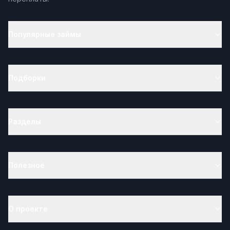
Популярные займы
Подборки
Разделы
Полезное
О проекте