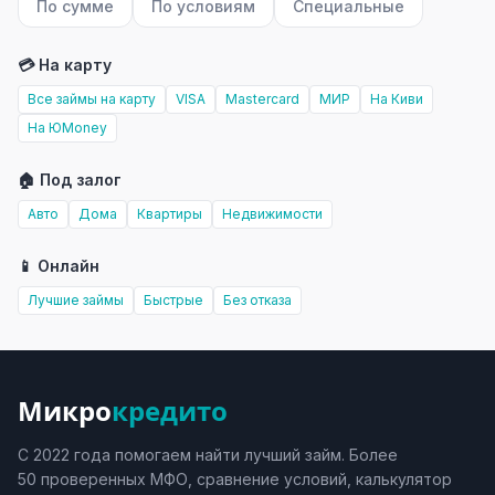
По сумме
По условиям
Специальные
💳 На карту
Все займы на карту
VISA
Mastercard
МИР
На Киви
На ЮMoney
🏠 Под залог
Авто
Дома
Квартиры
Недвижимости
📱 Онлайн
Лучшие займы
Быстрые
Без отказа
Микро
кредито
С 2022 года помогаем найти лучший займ. Более
50 проверенных МФО, сравнение условий, калькулятор