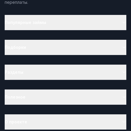
переплаты.
Популярные займы
Подборки
Разделы
Полезное
О проекте