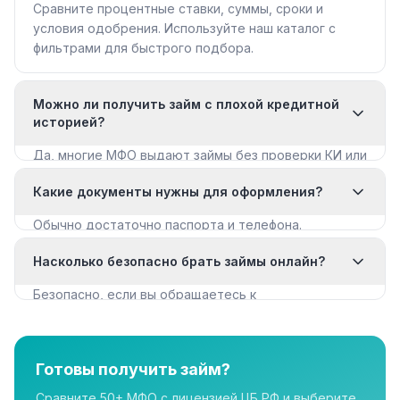
Сравните процентные ставки, суммы, сроки и
условия одобрения. Используйте наш каталог с
фильтрами для быстрого подбора.
Можно ли получить займ с плохой кредитной
историей?
Да, многие МФО выдают займы без проверки КИ или
с мягкими требованиями. Смотрите раздел «Займы
Какие документы нужны для оформления?
с плохой КИ».
Обычно достаточно паспорта и телефона.
Некоторые МФО запрашивают дополнительные
Насколько безопасно брать займы онлайн?
документы для крупных сумм.
Безопасно, если вы обращаетесь к
лицензированным МФО из реестра ЦБ РФ. Все
организации в нашем каталоге имеют лицензию.
Готовы получить займ?
Сравните 50+ МФО с лицензией ЦБ РФ и выберите