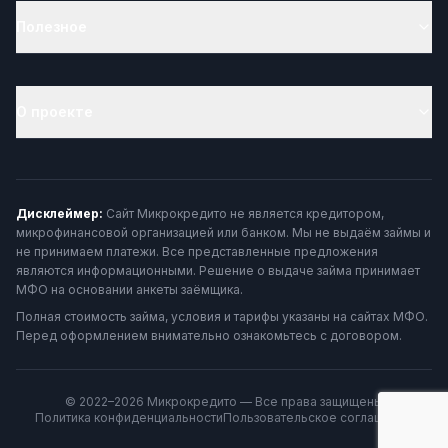
Полезное
О проекте
Дисклеймер:
Сайт Микрокредито не является кредитором,
микрофинансовой организацией или банком. Мы не выдаём займы и
не принимаем платежи. Все представленные предложения
являются информационными. Решение о выдаче займа принимает
МФО на основании анкеты заёмщика.
Полная стоимость займа, условия и тарифы указаны на сайтах МФО.
Перед оформлением внимательно ознакомьтесь с договором.
© 2022–2026 Микрокредито — Все права защищены
Политика конфиденциальности
Пользовательское соглашение