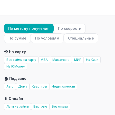
По методу получения
По скорости
По сумме
По условиям
Специальные
💳 На карту
Все займы на карту
VISA
Mastercard
МИР
На Киви
На ЮMoney
🏠 Под залог
Авто
Дома
Квартиры
Недвижимости
📱 Онлайн
Лучшие займы
Быстрые
Без отказа