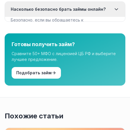
Некоторые МФО запрашивают дополнительные
Насколько безопасно брать займы онлайн?
документы для крупных сумм.
Безопасно, если вы обращаетесь к
лицензированным МФО из реестра ЦБ РФ. Все
организации в нашем каталоге имеют лицензию.
Готовы получить займ?
Сравните 50+ МФО с лицензией ЦБ РФ и выберите
лучшее предложение.
Подобрать займ
Похожие статьи