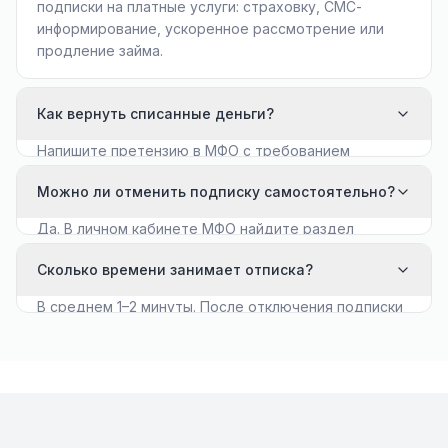
подписки на платные услуги: страховку, СМС-
информирование, ускоренное рассмотрение или
продление займа.
Как вернуть списанные деньги?
Напишите претензию в МФО с требованием
вернуть средства. Если ответа нет в течение 10
Можно ли отменить подписку самостоятельно?
дней — обращайтесь в Роспотребнадзор.
Да. В личном кабинете МФО найдите раздел
«Платные услуги» и отключите автопродление.
Сколько времени занимает отписка?
В среднем 1–2 минуты. После отключения подписки
списания прекращаются мгновенно или со
следующего расчётного дня.