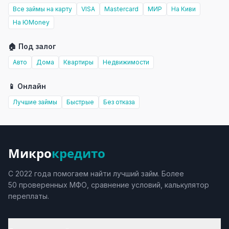
Все займы на карту
VISA
Mastercard
МИР
На Киви
На ЮMoney
🏠 Под залог
Авто
Дома
Квартиры
Недвижимости
📱 Онлайн
Лучшие займы
Быстрые
Без отказа
Микро
кредито
С 2022 года помогаем найти лучший займ. Более
50 проверенных МФО, сравнение условий, калькулятор
переплаты.