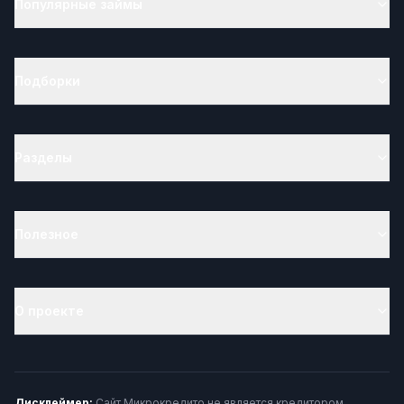
Популярные займы
Подборки
Разделы
Полезное
О проекте
Дисклеймер:
Сайт Микрокредито не является кредитором,