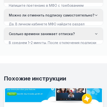
Напишите претензию в МФО с требованием
вернуть средства. Если ответа нет в течение 10
Можно ли отменить подписку самостоятельно?
дней — обращайтесь в Роспотребнадзор.
Да. В личном кабинете МФО найдите раздел
«Платные услуги» и отключите автопродление.
Сколько времени занимает отписка?
В среднем 1–2 минуты. После отключения подписки
списания прекращаются мгновенно или со
следующего расчётного дня.
Похожие инструкции