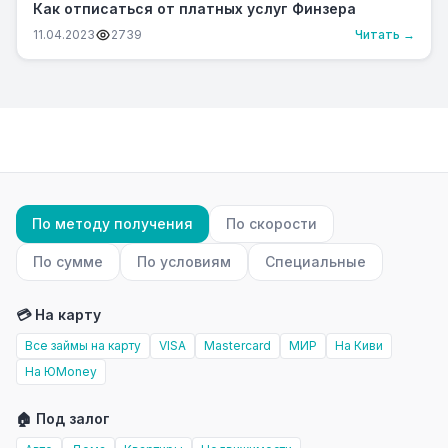
Как отписаться от платных услуг Финзера
11.04.2023
2739
Читать →
По методу получения
По скорости
По сумме
По условиям
Специальные
💳 На карту
Все займы на карту
VISA
Mastercard
МИР
На Киви
На ЮMoney
🏠 Под залог