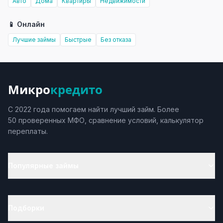
Авто
Дома
Квартиры
Недвижимости
📱 Онлайн
Лучшие займы
Быстрые
Без отказа
Микро
кредито
С 2022 года помогаем найти лучший займ. Более
50 проверенных МФО, сравнение условий, калькулятор
переплаты.
Популярные займы
Подборки