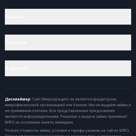
Разделы
Полезное
О проекте
Дисклеймер:
Сайт Микрокредито не является кредитором,
микрофинансовой организацией или банком. Мы не выдаём займы и
не принимаем платежи. Все представленные предложения
являются информационными. Решение о выдаче займа принимает
МФО на основании анкеты заёмщика.
Полная стоимость займа, условия и тарифы указаны на сайтах МФО.