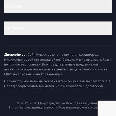
Полезное
О проекте
Дисклеймер:
Сайт Микрокредито не является кредитором,
микрофинансовой организацией или банком. Мы не выдаём займы и
не принимаем платежи. Все представленные предложения
являются информационными. Решение о выдаче займа принимает
МФО на основании анкеты заёмщика.
Полная стоимость займа, условия и тарифы указаны на сайтах МФО.
Перед оформлением внимательно ознакомьтесь с договором.
© 2022–2026 Микрокредито — Все права защищены
Политика конфиденциальности
Пользовательское соглашение