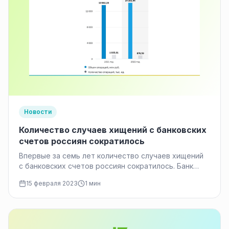
Новости
Количество случаев хищений с банковских
счетов россиян сократилось
Впервые за семь лет количество случаев хищений
с банковских счетов россиян сократилось. Банк
России заблокировал более
15 февраля 2023
1 мин
756 000 мошеннических телефонных номеров, что…