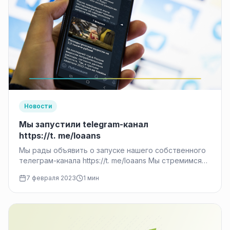
Новости
Мы запустили telegram-канал
https://t. me/loaans
Мы рады объявить о запуске нашего собственного
телеграм-канала https://t. me/loaans Мы стремимся
предоставлять нашим читателям последние
7 февраля 2023
1 мин
финансовые новости и информацию из первых
уст, этот…