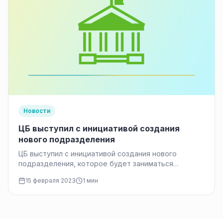
Новости
ЦБ выступил с инициативой создания
нового подразделения
ЦБ выступил с инициативой создания нового
подразделения, которое будет заниматься
вопросами, ставшими особенно актуальными
15 февраля 2023
1 мин
в связи с санкциями против России, такими…