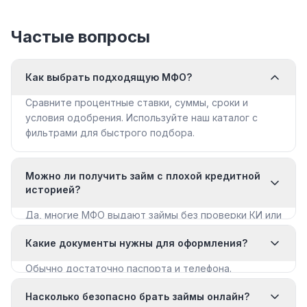
Частые вопросы
Как выбрать подходящую МФО?
Сравните процентные ставки, суммы, сроки и
условия одобрения. Используйте наш каталог с
фильтрами для быстрого подбора.
Можно ли получить займ с плохой кредитной
историей?
Да, многие МФО выдают займы без проверки КИ или
с мягкими требованиями. Смотрите раздел «Займы
Какие документы нужны для оформления?
с плохой КИ».
Обычно достаточно паспорта и телефона.
Некоторые МФО запрашивают дополнительные
Насколько безопасно брать займы онлайн?
документы для крупных сумм.