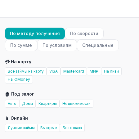
По методу получения
По скорости
По сумме
По условиям
Специальные
💳 На карту
Все займы на карту
VISA
Mastercard
МИР
На Киви
На ЮMoney
🏠 Под залог
Авто
Дома
Квартиры
Недвижимости
📱 Онлайн
Лучшие займы
Быстрые
Без отказа