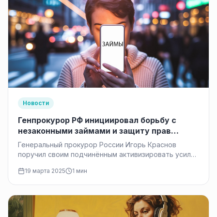
Новости
Генпрокурор РФ инициировал борьбу с
незаконными займами и защиту прав
должников
Генеральный прокурор России Игорь Краснов
поручил своим подчинённым активизировать усилия
по пресечению незаконного предоставления
19 марта 2025
1 мин
займов населению. Он отметил,…