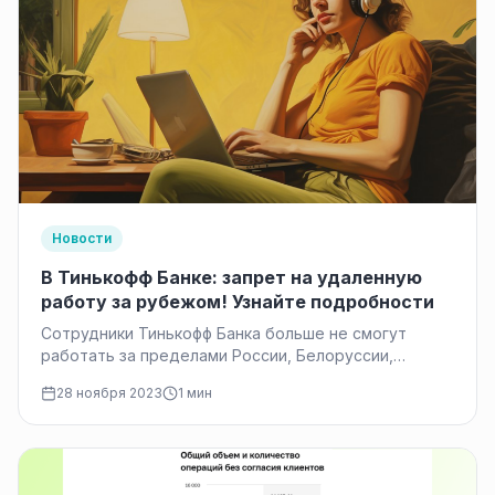
Новости
В Тинькофф Банке: запрет на удаленную
работу за рубежом! Узнайте подробности
Сотрудники Тинькофф Банка больше не смогут
работать за пределами России, Белоруссии,
Армении и Казахстана, сообщил представитель
28 ноября 2023
1 мин
кредитной организации.…