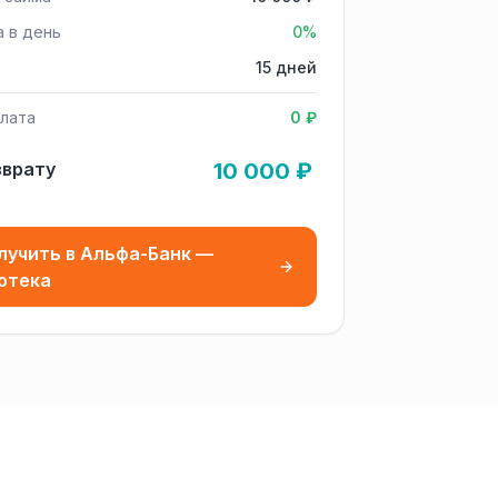
а в день
0%
15 дней
лата
0 ₽
зврату
10 000 ₽
лучить в Альфа-Банк —
отека