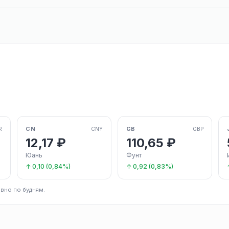
CN
GB
R
CNY
GBP
12,17 ₽
110,65 ₽
Юань
Фунт
↑ 0,10 (0,84%)
↑ 0,92 (0,83%)
вно по будням.