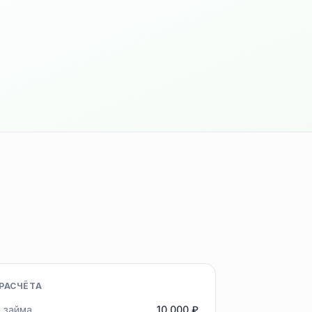
РАСЧЁТА
 займа
10 000 ₽