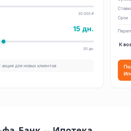
Ставк
30 000 ₽
Срок
15 дн.
Переп
К во
30 дн.
 акция для новых клиентов
По
Ип
ьфа-Банк — Ипотека