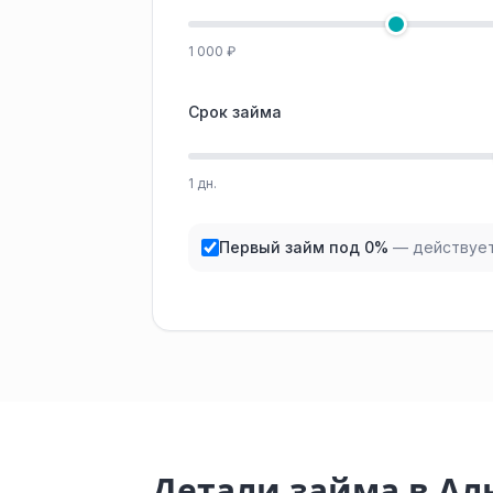
1 000 ₽
Срок займа
1 дн.
Первый займ под 0%
— действует
Детали займа в Ал