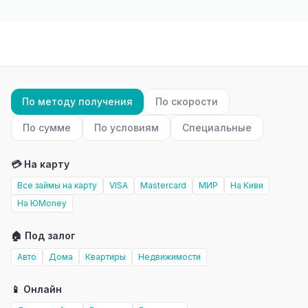
По методу получения
По скорости
По сумме
По условиям
Специальные
💳 На карту
Все займы на карту
VISA
Mastercard
МИР
На Киви
На ЮMoney
🏠 Под залог
Авто
Дома
Квартиры
Недвижимости
📱 Онлайн