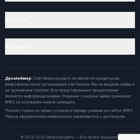
Полезное
О проекте
Дисклеймер:
Сайт Микрокредито не является кредитором,
микрофинансовой организацией или банком. Мы не выдаём займы и
не принимаем платежи. Все представленные предложения
являются информационными. Решение о выдаче займа принимает
МФО на основании анкеты заёмщика.
Полная стоимость займа, условия и тарифы указаны на сайтах МФО.
Перед оформлением внимательно ознакомьтесь с договором.
© 2022–2026 Микрокредито — Все права защищены