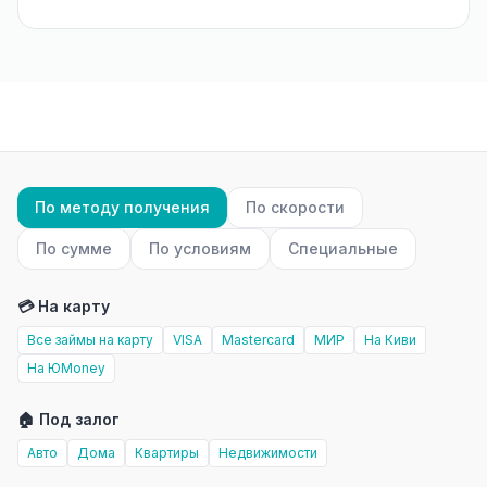
По методу получения
По скорости
По сумме
По условиям
Специальные
💳 На карту
Все займы на карту
VISA
Mastercard
МИР
На Киви
На ЮMoney
🏠 Под залог
Авто
Дома
Квартиры
Недвижимости