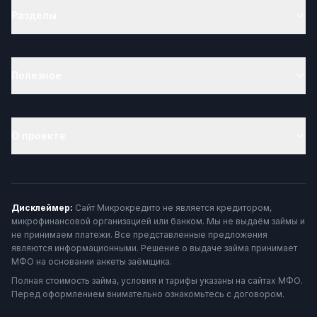
Разделы
Полезное
О проекте
Дисклеймер:
Сайт Микрокредито не является кредитором,
микрофинансовой организацией или банком. Мы не выдаём займы и
не принимаем платежи. Все представленные предложения
являются информационными. Решение о выдаче займа принимает
МФО на основании анкеты заёмщика.
Полная стоимость займа, условия и тарифы указаны на сайтах МФО.
Перед оформлением внимательно ознакомьтесь с договором.