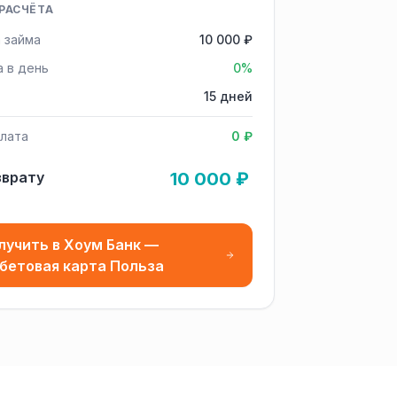
РАСЧЁТА
 займа
10 000 ₽
а в день
0%
15 дней
лата
0 ₽
зврату
10 000 ₽
лучить в Хоум Банк —
бетовая карта Польза