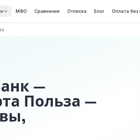
йн
МФО
Сравнение
Отписка
Блог
Оплата без
за
Банк —
рта Польза —
вы,