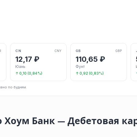
CN
GB
R
CNY
GBP
12,17 ₽
110,65 ₽
Юань
Фунт
↑ 0,10 (0,84%)
↑ 0,92 (0,83%)
вно по будням.
 Хоум Банк — Дебетовая ка