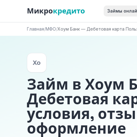
Микро
кредито
Займы онла
Главная
/
МФО
/
Хоум Банк — Дебетовая карта Поль
Хо
Займ в Хоум 
Дебетовая ка
условия, отзы
оформление