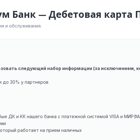
ум Банк — Дебетовая карта 
я и обслуживания.
ьзовать следующий набор информации (за исключением, ко
и до 30% у партнеров
ые ДК и КК нашего банка с платежной системой VISA и МИР(Ma
ыми
который работает на прием наличных