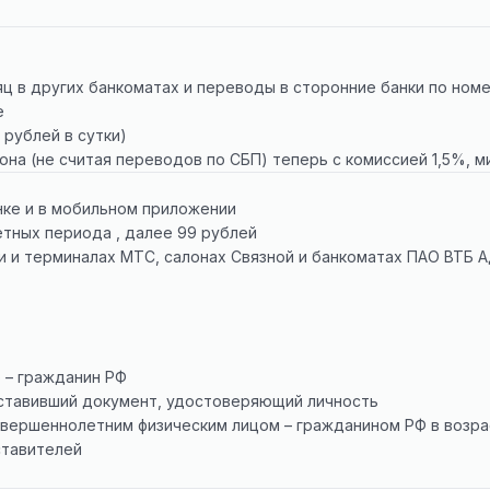
яц в других банкоматах и переводы в сторонние банки по ном
е
 рублей в сутки)
на (не считая переводов по СБП) теперь с комиссией 1,5%, м
нке и в мобильном приложении
тных периода , далее 99 рублей
 и терминалах МТС, салонах Связной и банкоматах ПАО ВТБ Адре
 – гражданин РФ
оставивший документ, удостоверяющий личность
вершеннолетним физическим лицом – гражданином РФ в возра
ставителей