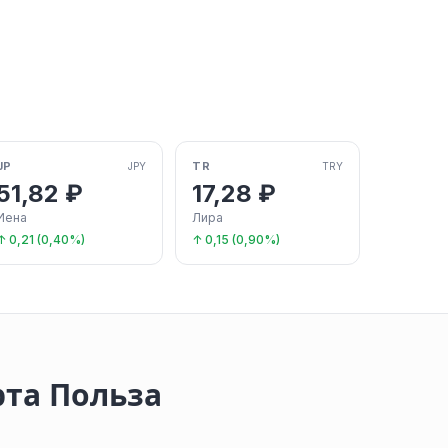
JP
TR
JPY
TRY
51,82 ₽
17,28 ₽
Иена
Лира
↑ 0,21 (0,40%)
↑ 0,15 (0,90%)
рта Польза