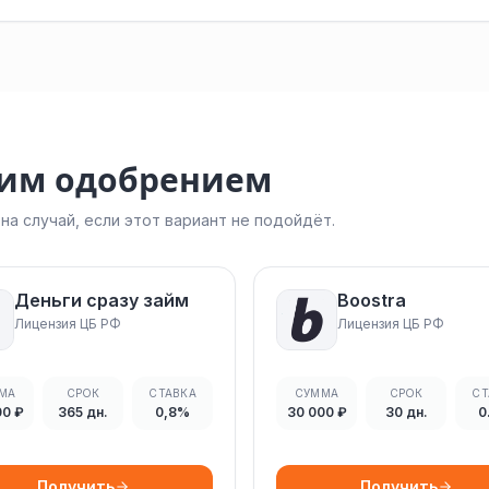
ким одобрением
а случай, если этот вариант не подойдёт.
Деньги сразу займ
Boostra
Лицензия ЦБ РФ
Лицензия ЦБ РФ
МА
СРОК
СТАВКА
СУММА
СРОК
СТ
00 ₽
365 дн.
0,8%
30 000 ₽
30 дн.
0
Получить
Получить