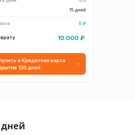
а в день
0%
15 дней
лата
0 ₽
зврату
10 000 ₽
лучить в Кредитная карта
крытие 120 дней
 дней