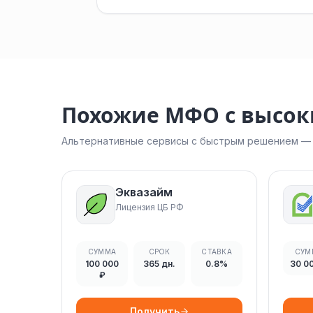
Похожие МФО с высо
Альтернативные сервисы с быстрым решением — н
Эквазайм
Лицензия ЦБ РФ
СУММА
СРОК
СТАВКА
СУМ
100 000
365 дн.
0.8%
30 0
₽
Получить