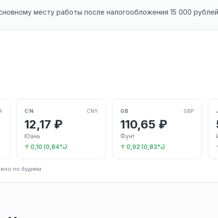
новному месту работы после налогообложения 15 000 рубле
CN
GB
R
CNY
GBP
12,17 ₽
110,65 ₽
Юань
Фунт
↑ 0,10 (0,84%)
↑ 0,92 (0,83%)
вно по будням.