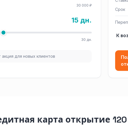
Ставк
30 000 ₽
Срок
15 дн.
Переп
К во
30 дн.
 акция для новых клиентов
По
от
едитная карта открытие 120