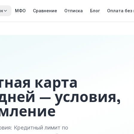
йн
МФО
Сравнение
Отписка
Блог
Оплата без
тная карта
дней — условия,
рмление
овия: Кредитный лимит по