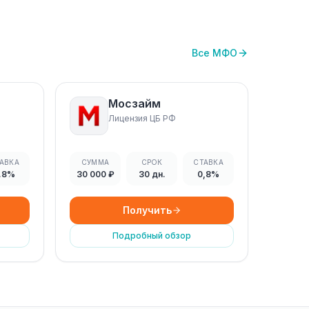
Все МФО
Мосзайм
Лицензия ЦБ РФ
АВКА
СУММА
СРОК
СТАВКА
.8%
30 000 ₽
30 дн.
0,8%
Получить
Подробный обзор