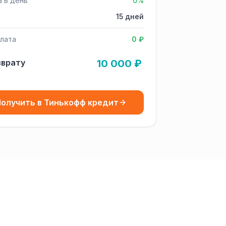
а в день
0%
15 дней
лата
0 ₽
зврату
10 000 ₽
олучить в Тинькофф кредит