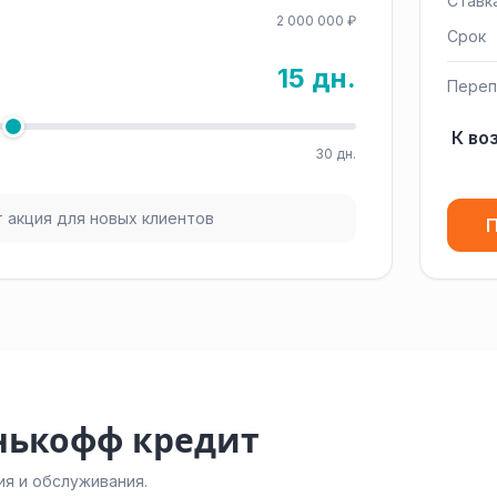
Ставк
2 000 000 ₽
Срок
15 дн.
Переп
К во
30 дн.
 акция для новых клиентов
П
нькофф кредит
я и обслуживания.