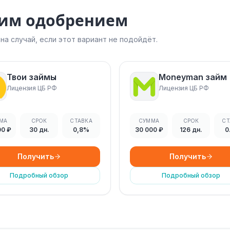
ким одобрением
а случай, если этот вариант не подойдёт.
Твои займы
Moneyman займ
Лицензия ЦБ РФ
Лицензия ЦБ РФ
МА
СРОК
СТАВКА
СУММА
СРОК
СТ
00 ₽
30 дн.
0,8%
30 000 ₽
126 дн.
0
Получить
Получить
Подробный обзор
Подробный обзор