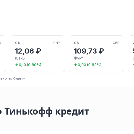
CN
GB
R
CNY
GBP
12,06 ₽
109,73 ₽
Юань
Фунт
↑ 0,10 (0,80%)
↑ 0,90 (0,83%)
вно по будням.
о Тинькофф кредит