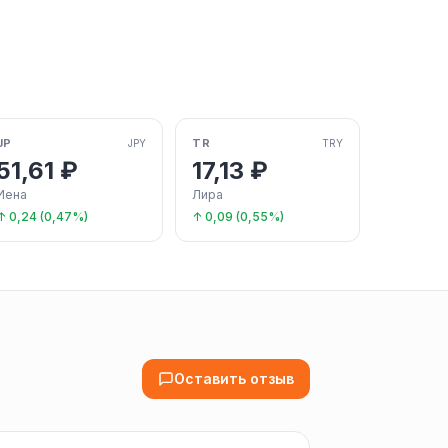
JP
TR
JPY
TRY
51,61 ₽
17,13 ₽
Иена
Лира
↑ 0,24 (0,47%)
↑ 0,09 (0,55%)
Оставить отзыв