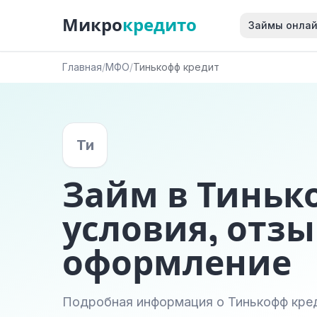
Микро
кредито
Займы онла
Главная
/
МФО
/
Тинькофф кредит
Ти
Займ в Тиньк
условия, отзы
оформление
Подробная информация о Тинькофф кред