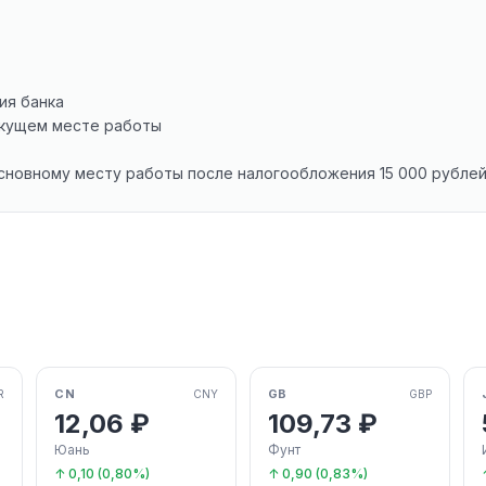
ия банка
екущем месте работы
новному месту работы после налогообложения 15 000 рубле
CN
GB
R
CNY
GBP
12,06 ₽
109,73 ₽
Юань
Фунт
↑ 0,10 (0,80%)
↑ 0,90 (0,83%)