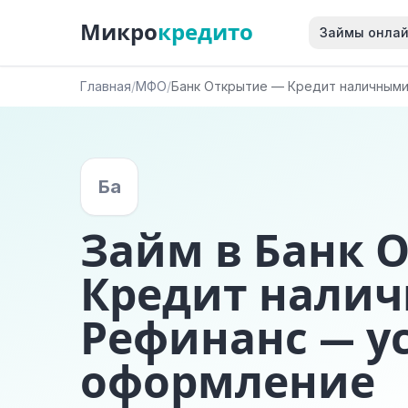
Микро
кредито
Займы онла
Главная
/
МФО
/
Банк Открытие — Кредит наличными
Ба
Займ в Банк 
Кредит налич
Рефинанс — у
оформление