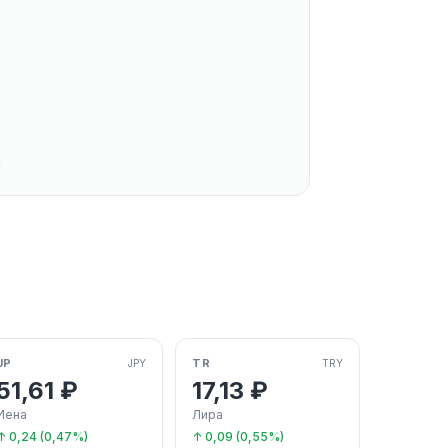
й
JP
TR
JPY
TRY
51,61 ₽
17,13 ₽
Иена
Лира
↑ 0,24 (0,47%)
↑ 0,09 (0,55%)