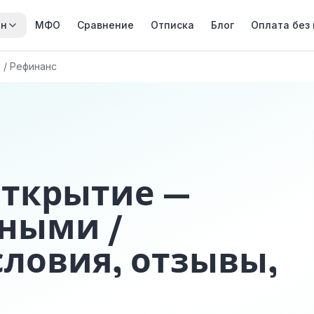
йн
МФО
Сравнение
Отписка
Блог
Оплата без
 / Рефинанс
Открытие —
ными /
словия, отзывы,