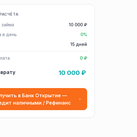
РАСЧЁТА
 займа
10 000 ₽
а в день
0%
15 дней
лата
0 ₽
зврату
10 000 ₽
лучить в Банк Открытие —
едит наличными / Рефинанс