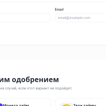
Email
ким одобрением
а случай, если этот вариант не подойдёт.
Монеза займ
Твои займы