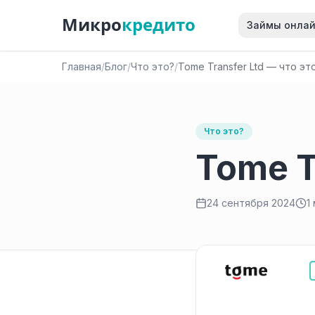
Микро
кредито
Займы онла
Главная
/
Блог
/
Что это?
/
Tome Transfer Ltd — что эт
Что это?
Tome T
24 сентября 2024
1