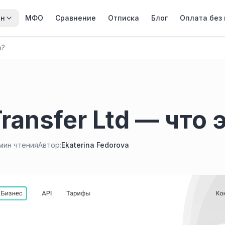
йн
МФО
Сравнение
Отписка
Блог
Оплата без
о?
ransfer Ltd — что 
 мин чтения
Автор:
Ekaterina Fedorova