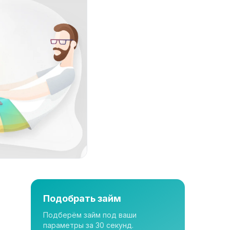
Подобрать займ
Подберём займ под ваши
параметры за 30 секунд.