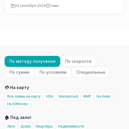
Автоматические платежи и подписки стали
24 сентября 2024
1 мин
неотъемлемой частью нашего…
По методу получения
По скорости
По сумме
По условиям
Специальные
💳 На карту
Все займы на карту
VISA
Mastercard
МИР
На Киви
На ЮMoney
🏠 Под залог
Авто
Дома
Квартиры
Недвижимости