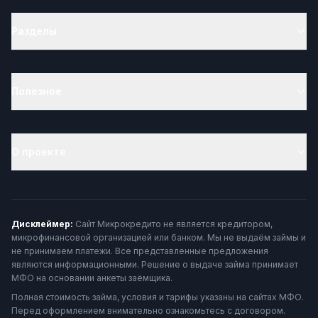
Разделы
Полезное
О проекте
Дисклеймер:
Сайт Микрокредито не является кредитором,
микрофинансовой организацией или банком. Мы не выдаём займы и
не принимаем платежи. Все представленные предложения
являются информационными. Решение о выдаче займа принимает
МФО на основании анкеты заёмщика.
Полная стоимость займа, условия и тарифы указаны на сайтах МФО.
Перед оформлением внимательно ознакомьтесь с договором.