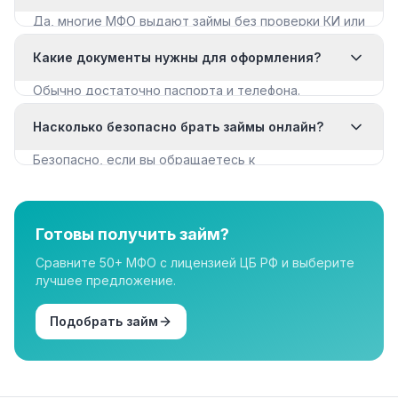
Да, многие МФО выдают займы без проверки КИ или
с мягкими требованиями. Смотрите раздел «Займы
Какие документы нужны для оформления?
с плохой КИ».
Обычно достаточно паспорта и телефона.
Некоторые МФО запрашивают дополнительные
Насколько безопасно брать займы онлайн?
документы для крупных сумм.
Безопасно, если вы обращаетесь к
лицензированным МФО из реестра ЦБ РФ. Все
организации в нашем каталоге имеют лицензию.
Готовы получить займ?
Сравните 50+ МФО с лицензией ЦБ РФ и выберите
лучшее предложение.
Подобрать займ