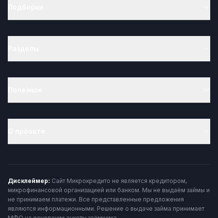
Подборки
Разделы
Полезное
О проекте
Дисклеймер:
Сайт Микрокредито не является кредитором,
микрофинансовой организацией или банком. Мы не выдаём займы и
не принимаем платежи. Все представленные предложения
являются информационными. Решение о выдаче займа принимает
МФО на основании анкеты заёмщика.