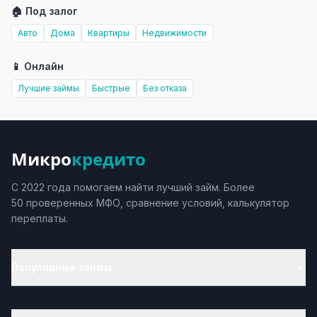
🏠 Под залог
Авто
Дома
Квартиры
Недвижимости
📱 Онлайн
Лучшие займы
Быстрые
Без отказа
Микро
кредито
С 2022 года помогаем найти лучший займ. Более
50 проверенных МФО, сравнение условий, калькулятор
переплаты.
Популярные займы