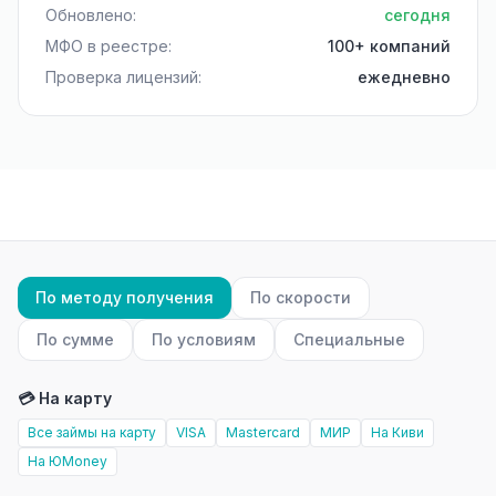
Обновлено:
сегодня
МФО в реестре:
100+ компаний
Проверка лицензий:
ежедневно
По методу получения
По скорости
По сумме
По условиям
Специальные
💳 На карту
Все займы на карту
VISA
Mastercard
МИР
На Киви
На ЮMoney