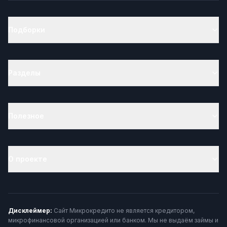
Подборки
Разделы
Полезное
О проекте
Дисклеймер:
Сайт Микрокредито не является кредитором,
микрофинансовой организацией или банком. Мы не выдаём займы и