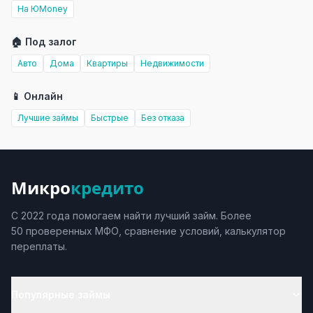
На ЮMoney
🏠 Под залог
Авто
Дома
Квартиры
Недвижимости
📱 Онлайн
Лучшие займы
Быстрые
Без отказа
Микро
кредито
С 2022 года помогаем найти лучший займ. Более
50 проверенных МФО, сравнение условий, калькулятор
переплаты.
Популярные займы